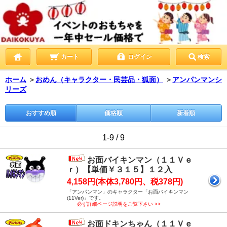
カート
ログイン
検索
ホーム
＞
おめん（キャラクター・民芸品・狐面）
＞
アンパンマンシ
リーズ
おすすめ順
価格順
新着順
1-9 / 9
お面バイキンマン（１１Ｖｅ
ｒ）【単価￥３１５】１２入
4,158円(本体3,780円、税378円)
「アンパンマン」のキャラクター「お面バイキンマン
(11Ver)」です。
必ず詳細ページ説明をご覧下さい >>
お面ドキンちゃん（１１Ｖｅ