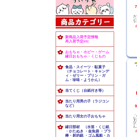
カ
ン
ラ
新商品入荷予定情報
再入荷予定etc
おもちゃ・ホビー・ゲーム
縁日おもちゃ・くじもの
食品・スイーツ・駄菓子
（チョコレート・キャンデ
ィ・ゼリー・プリン・ガ
ム・珍味・ようかん）
当てくじ（台紙付き等）
当たり用男の子（ラジコン
など）
「
当たり用女の子おもちゃ
な
入
グ
縁日部材 （水笛・くじ紙
ん
・かたぬき ・金魚袋 ・プラ
棒・射的銃 ・ゴム風船・カ