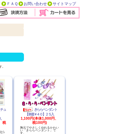
方
ＦＡＱ
お問い合わせ
サイトマップ
す。
カチュ
きららペンダント
【単価￥４０】２５入
入
1,100円(本体1,000円、
円、税
税100円)
胸元でやさしくゆれるかわい
い「きららペンダント」で
ゆら
す。