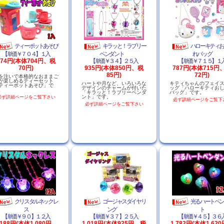
ティーポットあそび
キラッと！ラブリー
ハローキティ
【単価￥７０４】１入
ペンダント
れバッグ
774円(本体704円、税
【単価￥３４】２５入
【単価￥７１５】１
70円)
935円(本体850円、税
787円(本体715円
85円)
72円)
を注いで本格的なおままご
が楽しめるティーセット
ハートや月など、いろいろな
キティちゃんのフェイ
ティーポットあそび」で
デザインのチャームが付いた
ッグ「ハローキティお
。
「キラッと！ラブリーペンダ
バッグ」です。
ント」です。
必ず詳細ページをご覧下さい
必ず詳細ページをご覧下
必ず詳細ページをご覧下さい
クリスタルネックレ
ゴージャスダイヤリ
光るハートペ
ス
ング
ト
【単価￥９０】１２入
【単価￥３７】２５入
【単価￥４５】３６
,188円(本体1,080円、
1,018円(本体925円、税
1,782円(本体1,62