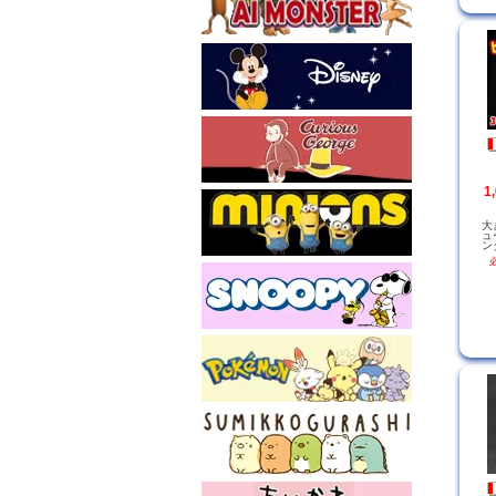
1
大
ュ
ン