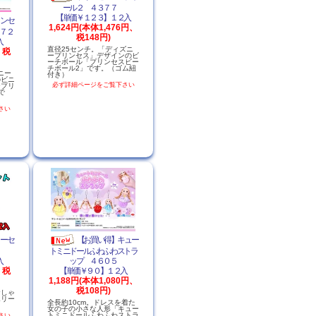
ール２ ４３７７
【単価￥１２３】１２入
リンセ
1,624円(本体1,476円、
７２
税148円)
入
直径25センチ。「ディズニ
、税
ープリンセス」デザインのビ
ーチボール「プリンセスビー
チボール2」です。（ゴム紐
ニー
付き）
のビニ
必ず詳細ページをご覧下さい
ープリ
で
さい
リーセ
【お買い得】キュー
トミニドールふわふわストラ
入
ップ ４６０５
、税
【単価￥９０】１２入
1,188円(本体1,080円、
税108円)
おしゃ
エリー
全長約10cm。ドレスを着た
女の子の小さな人形「キュー
トミニドールふわふわストラ
さい