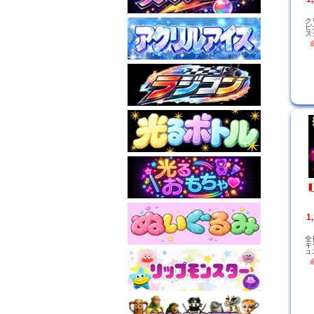
ク
ピ
ス
1
全
キ
ュ