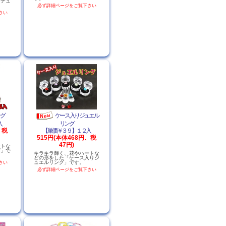
カチュ
必ず詳細ページをご覧下さい
さい
ング
ケース入りジュエル
入
リング
、税
【単価￥３９】１２入
515円(本体468円、税
47円)
ントな
グ」で
キラキラ輝く、花やハートな
どの形をした「ケース入りジ
ュエルリング」です。
さい
必ず詳細ページをご覧下さい