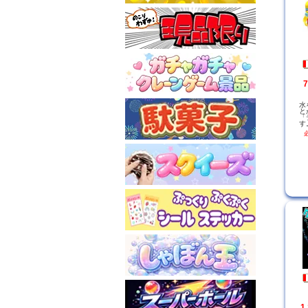
水
と
「
す
1