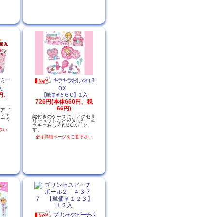
ーミー
キラキラおしゃれＢ
入
ＯＸ
2円、
【単価￥６６０】１入
726円(本体660円、税
66円)
ヘアゴ
ーシャ
鍵付きのケースに、アクセサ
ャーミ
リーセットなどが入った「キ
ラキラおしゃれBOX」で
す。
さい
必ず詳細ページをご覧下さい
プリンセスビーチボ