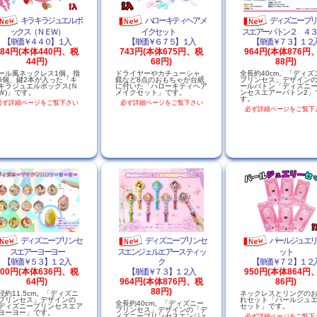
キラキラジュエルボ
ハローキティヘアメ
ディズニープ
ックス（ＮＥＷ）
イクセット
スエアーバトン２ ４３
【単価￥４４０】１入
【単価￥６７５】１入
【単価￥７３】１２
484円(本体440円、税
743円(本体675円、税
964円(本体876円
44円)
68円)
88円)
ール風ネックレス1個、指
ドライヤーやカチューシャ、
全長約40cm。「ディズ
6個、鍵2本が入った「キ
鏡など8点のおもちゃが台紙
プリンセス」デザイン
キラジュエルボックス(Ｎ
に付いた「ハローキティヘア
ールバトン「ディズニ
Ｗ)」です。
メイクセット」です。
ンセスエアーバトン2」
す。
必ず詳細ページをご覧下さい
必ず詳細ページをご覧下さい
必ず詳細ページをご覧下
ディズニープリンセ
ディズニープリンセ
パールジュエ
スエアーヨーヨー
スエンジェルエアースティッ
ット
【単価￥５３】１２入
ク
【単価￥７２】１２
700円(本体636円、税
【単価￥７３】１２入
950円(本体864円
64円)
964円(本体876円、税
86円)
88円)
径約11.5cm。「ディズニ
ネックレスとリングの
プリンセス」デザインの
れセット「パールジュ
全長約40cm。「ディズニー
ディズニープリンセスエア
セット」です。
プリンセス」デザインの「デ
ヨーヨー」です。
ィズニープリンセスエンジェ
必ず詳細ページをご覧下