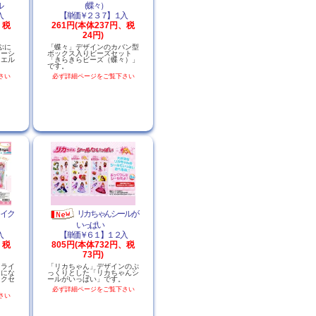
ル
（蝶々）
入
【単価￥２３７】１入
、税
261円(本体237円、税
24円)
ぶに
「蝶々」デザインのカバン型
リーシ
ボックス入りビーズセット
ュエル
「きらきらビーズ（蝶々）」
です。
さい
必ず詳細ページをご覧下さい
メイク
リカちゃんシールが
いっぱい
入
【単価￥６１】１２入
、税
805円(本体732円、税
73円)
ドライ
「リカちゃん」デザインのぷ
トにな
っくりとした「リカちゃんシ
イクセ
ールがいっぱい」です。
必ず詳細ページをご覧下さい
さい