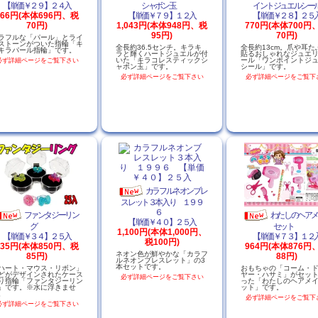
【単価￥２９】２４入
シャボン玉
イントジュエルシー
766円(本体696円、税
【単価￥７９】１２入
【単価￥２８】２５
70円)
1,043円(本体948円、税
770円(本体700円
95円)
70円)
ラフルな「パール」とライ
ストーンがついた指輪「キ
全長約36.5センチ。キラキ
全長約13cm。爪や耳た
キラパール指輪」です。
ラと輝くハートジュエルが付
貼るおしゃれなジュエ
いた「キラコレスティックシ
ール「ワンポイントジ
必ず詳細ページをご覧下さい
ャボン玉」です。
シール」です。
必ず詳細ページをご覧下さい
必ず詳細ページをご覧下
カラフルネオンブレ
スレット３本入り １９９
６
ファンタジーリン
わたしのヘア
【単価￥４０】２５入
グ
セット
1,100円(本体1,000円、
【単価￥３４】２５入
【単価￥７３】１２
税100円)
935円(本体850円、税
964円(本体876円
ネオン色が鮮やかな「カラフ
85円)
88円)
ルネオンブレスレット」の3
本セットです。
ハート・マウス・リボン」
おもちゃの「コーム・
どがデザインされたケース
ヤー・ハサミ」がセッ
必ず詳細ページをご覧下さい
り指輪「ファンタジーリン
った「わたしのヘアメ
」です。※水に浮きませ
ット」です。
。
必ず詳細ページをご覧下
必ず詳細ページをご覧下さい