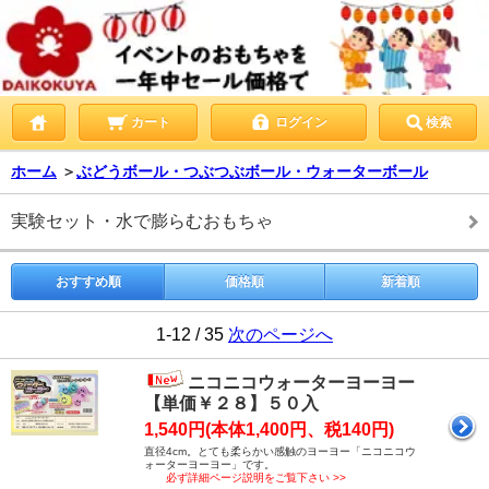
カート
ログイン
検索
ホーム
＞
ぶどうボール・つぶつぶボール・ウォーターボール
実験セット・水で膨らむおもちゃ
おすすめ順
価格順
新着順
1-12 / 35
次のページへ
ニコニコウォーターヨーヨー
【単価￥２８】５０入
1,540円(本体1,400円、税140円)
直径4cm。とても柔らかい感触のヨーヨー「ニコニコウ
ォーターヨーヨー」です。
必ず詳細ページ説明をご覧下さい >>