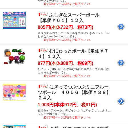
ルーツボール2」です。
必ず詳細ページ説明をご覧下さい >>
ふしぎなスーパーボール
【単価￥６１】１２入
805円(本体732円、税73円)
オリジナルのスーパーボールを手作りできるセット「ふ
しぎなスーパーボール」です。
必ず詳細ページ説明をご覧下さい >>
むにゅっとボール【単価￥７
４】１２入
977円(本体888円、税89円)
むにゅっと柔らかい不思議な感触のスクイーズ玩具「む
にゅっとボール」です。
必ず詳細ページ説明をご覧下さい >>
にぎってつぶつぶミニフルー
ツボール ４０５６【単価￥３８】
２４入
1,003円(本体912円、税91円)
直径4㎝「フルーツ」デザインの「にぎってつぶつぶミニ
フルーツボール」です。
必ず詳細ページ説明をご覧下さい >>