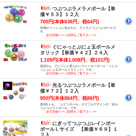
つぶつぶラメラメボール【単
価￥５３】１２入
700円(本体636円、税64円)
外側がメッシュに包まれた、ラメ入りつぶつぶボールで
す。
必ず詳細ページ説明をご覧下さい >>
ぐにゃっとぷにょ玉ボールメ
タリック【単価￥４２】２４入
1,109円(本体1,008円、税101円)
直径5㎝。プニプニと柔らかいウォーターボール「ぐにゃ
っとぷにょ玉ボールメタリック」です。
必ず詳細ページ説明をご覧下さい >>
光るつぶつぶラメボール【単
価￥７２】１２入
950円(本体864円、税86円)
直径6ｃｍ。「ぶどうボール」カラフルデザインの「光る
つぶつぶラメボール」です。
必ず詳細ページ説明をご覧下さい >>
にぎってつぶつぶレインボー
ボールＬサイズ 【単価￥６９】１
２入