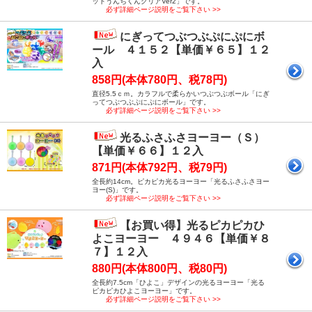
ットうんちくんクリアVer2」です。
必ず詳細ページ説明をご覧下さい >>
にぎってつぶつぶぷにぷにボ
ール ４１５２【単価￥６５】１２
入
858円(本体780円、税78円)
直径5.5ｃｍ。カラフルで柔らかいつぶつぶボール「にぎ
ってつぶつぶぷにぷにボール」です。
必ず詳細ページ説明をご覧下さい >>
光るふさふさヨーヨー（Ｓ）
【単価￥６６】１２入
871円(本体792円、税79円)
全長約14cm。ピカピカ光るヨーヨー「光るふさふさヨー
ヨー(S)」です。
必ず詳細ページ説明をご覧下さい >>
【お買い得】光るピカピカひ
よこヨーヨー ４９４６【単価￥８
７】１２入
880円(本体800円、税80円)
全長約7.5cm「ひよこ」デザインの光るヨーヨー「光る
ピカピカひよこヨーヨー」です。
必ず詳細ページ説明をご覧下さい >>