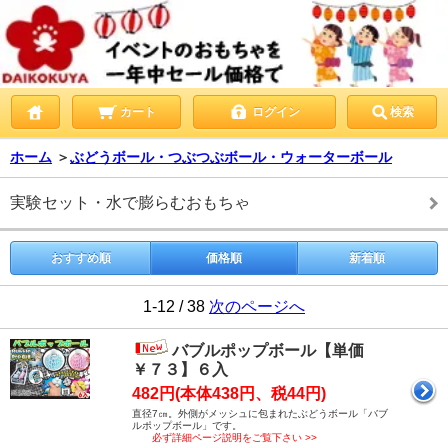
カート
ログイン
検索
ホーム
＞
ぶどうボール・つぶつぶボール・ウォーターボール
実験セット・水で膨らむおもちゃ
おすすめ順
価格順
新着順
1-12 / 38
次のページへ
バブルポップボール【単価
￥７３】６入
482円(本体438円、税44円)
直径7㎝。外側がメッシュに包まれたぶどうボール「バブ
ルポップボール」です。
必ず詳細ページ説明をご覧下さい >>