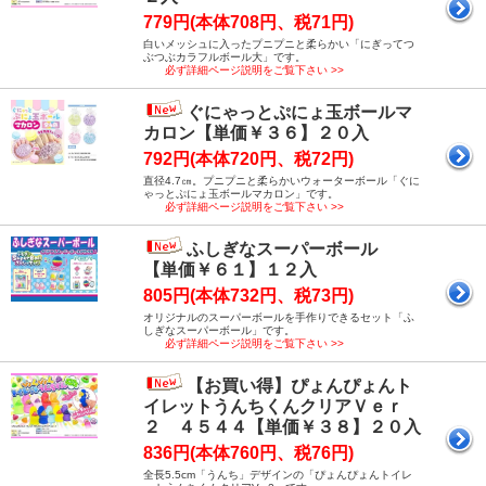
779円(本体708円、税71円)
白いメッシュに入ったプニプニと柔らかい「にぎってつ
ぶつぶカラフルボール大」です。
必ず詳細ページ説明をご覧下さい >>
ぐにゃっとぷにょ玉ボールマ
カロン【単価￥３６】２０入
792円(本体720円、税72円)
直径4.7㎝。プニプニと柔らかいウォーターボール「ぐに
ゃっとぷにょ玉ボールマカロン」です。
必ず詳細ページ説明をご覧下さい >>
ふしぎなスーパーボール
【単価￥６１】１２入
805円(本体732円、税73円)
オリジナルのスーパーボールを手作りできるセット「ふ
しぎなスーパーボール」です。
必ず詳細ページ説明をご覧下さい >>
【お買い得】ぴょんぴょんト
イレットうんちくんクリアＶｅｒ
２ ４５４４【単価￥３８】２０入
836円(本体760円、税76円)
全長5.5cm「うんち」デザインの「ぴょんぴょんトイレ