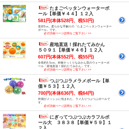
たまごペッタンウォーターボ
ール【単価￥４４】１２入
581円(本体528円、税53円)
直径5㎝。柔らかな手触りの「たまごペッタンウォーター
ボール」です。
必ず詳細ページ説明をご覧下さい >>
産地直送！採れたてみかん
５０９１【単価￥４６】１２入
607円(本体552円、税55円)
全長約5.5cm。本物そっくりなみかん型のウォーターボ
ール「産地直送！採れたてみかん」です。
必ず詳細ページ説明をご覧下さい >>
つぶつぶラメラメボール【単
価￥５３】１２入
700円(本体636円、税64円)
外側がメッシュに包まれた、ラメ入りつぶつぶボールで
す。
必ず詳細ページ説明をご覧下さい >>
にぎってつぶつぶカラフルボ
ール大 ３８３８【単価￥５９】１
２入