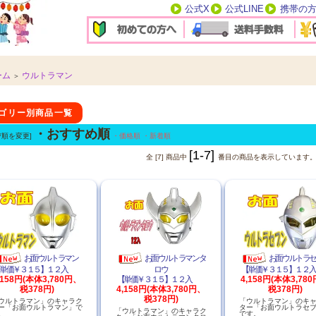
公式X
公式LINE
携帯の
ーム
ウルトラマン
＞
テゴリー別商品一覧
・おすすめ順
び順を変更]
・価格順
・新着順
[1-7]
全 [7] 商品中
番目の商品を表示しています
お面ウルトラマン
お面ウルトラマンタ
お面ウルトラ
【単価￥３１５】１２入
ロウ
【単価￥３１５】１
,158円(本体3,780円、
【単価￥３１５】１２入
4,158円(本体3,78
税378円)
4,158円(本体3,780円、
税378円)
税378円)
ウルトラマン」のキャラク
「ウルトラマン」のキ
ー「お面ウルトラマン」で
ター「お面ウルトラセ
「ウルトラマン」のキャラク
。
です。