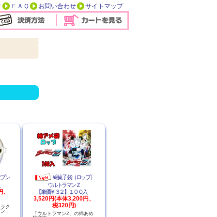
方
ＦＡＱ
お問い合わせ
サイトマップ
。
セブン
綿菓子袋（ロップ）
２入
ウルトラマンＺ
0円、
【単価￥３２】１００入
3,520円(本体3,200円、
税320円)
ャラク
ブン」
「ウルトラマンZ」の綿あめ