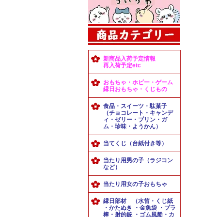
新商品入荷予定情報
再入荷予定etc
おもちゃ・ホビー・ゲーム
縁日おもちゃ・くじもの
食品・スイーツ・駄菓子
（チョコレート・キャンデ
ィ・ゼリー・プリン・ガ
ム・珍味・ようかん）
当てくじ（台紙付き等）
当たり用男の子（ラジコン
など）
当たり用女の子おもちゃ
縁日部材 （水笛・くじ紙
・かたぬき ・金魚袋 ・プラ
棒・射的銃 ・ゴム風船・カ