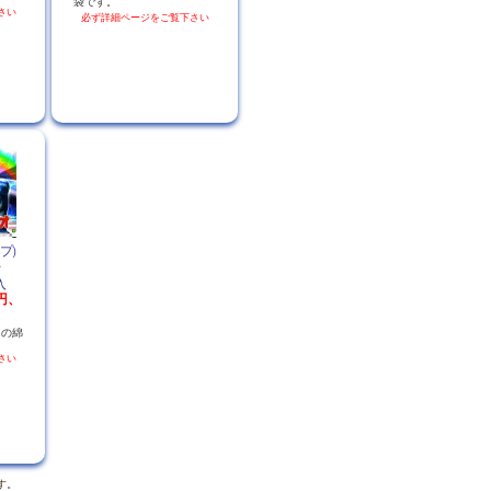
袋です。
さい
必ず詳細ページをご覧下さい
ップ）
０入
0円、
」の綿
さい
す。