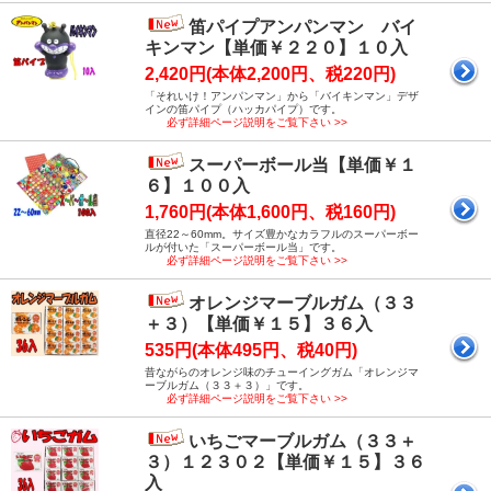
笛パイプアンパンマン バイ
キンマン【単価￥２２０】１０入
2,420円(本体2,200円、税220円)
「それいけ！アンパンマン」から「バイキンマン」デザ
インの笛パイプ（ハッカパイプ）です。
必ず詳細ページ説明をご覧下さい >>
スーパーボール当【単価￥１
６】１００入
1,760円(本体1,600円、税160円)
直径22～60mm。サイズ豊かなカラフルのスーパーボー
ルが付いた「スーパーボール当」です。
必ず詳細ページ説明をご覧下さい >>
オレンジマーブルガム（３３
＋３）【単価￥１５】３６入
535円(本体495円、税40円)
昔ながらのオレンジ味のチューイングガム「オレンジマ
ーブルガム（３３＋３）」です。
必ず詳細ページ説明をご覧下さい >>
いちごマーブルガム（３３＋
３）１２３０２【単価￥１５】３６
入