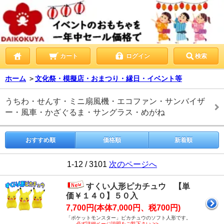
カート
ログイン
検索
ホーム
＞
文化祭・模擬店・おまつり・縁日・イベント等
うちわ・せんす・ミニ扇風機・エコファン・サンバイザ
ー・風車・かざぐるま・サングラス・めがね
おすすめ順
価格順
新着順
1-12 / 3101
次のページへ
すくい人形ピカチュウ 【単
価￥１４０】５０入
7,700円(本体7,000円、税700円)
「ポケットモンスター」ピカチュウのソフト人形です。
必ず詳細ページ説明をご覧下さい >>