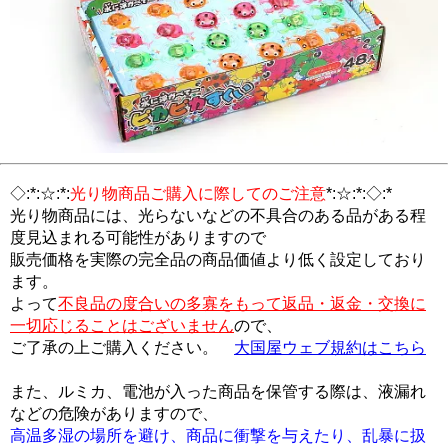
◇:*:☆:*:
光り物商品ご購入に際してのご注意
*:☆:*:◇:*
光り物商品には、光らないなどの不具合のある品がある程
度見込まれる可能性がありますので
販売価格を実際の完全品の商品価値より低く設定しており
ます。
よって
不良品の度合いの多寡をもって返品・返金・交換に
一切応じることはございません
ので、
ご了承の上ご購入ください。
大国屋ウェブ規約はこちら
また、ルミカ、電池が入った商品を保管する際は、液漏れ
などの危険がありますので、
高温多湿の場所を避け、商品に衝撃を与えたり、乱暴に扱