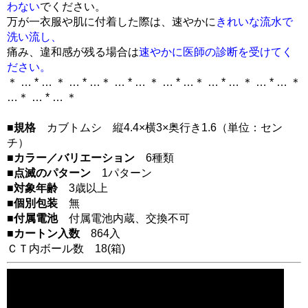
わない
でください。
万が一衣服や肌に付着した際は、速やかに
きれいな流水で
洗い流し、
痛み、違和感が残る場合は
速やかに医師の診断を受けてく
ださい。
＊ … * … ＊ … * …＊ … * … ＊ … * …＊ … * … ＊ … * … ＊
…＊ … * … ＊
■規格
カブトムシ 縦4.4×横3×奥行き1.6（単位：セン
チ）
■カラー／バリエーション
6種類
■点滅のパターン
1パターン
■対象年齢
3歳以上
■個別包装
無
■付属電池
付属電池内蔵、交換不可
■カートン入数
864入
ＣＴ内ボール数
18
(箱)