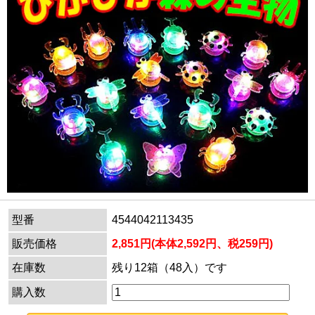
型番
4544042113435
販売価格
2,851円(本体2,592円、税259円)
在庫数
残り12箱（48入）です
購入数