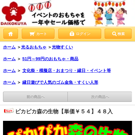
カート
ログイン
検索
ホーム
＞
光るおもちゃ
＞
光物すくい
ホーム
＞
51円～99円のおもちゃ・商品
ホーム
＞
文化祭・模擬店・おまつり・縁日・イベント等
ホーム
＞
縁日遊びで人気のゴム金魚・すくい人形
前の商品へ
次の商品へ
ピカピカ森の生物【単価￥５４】４８入