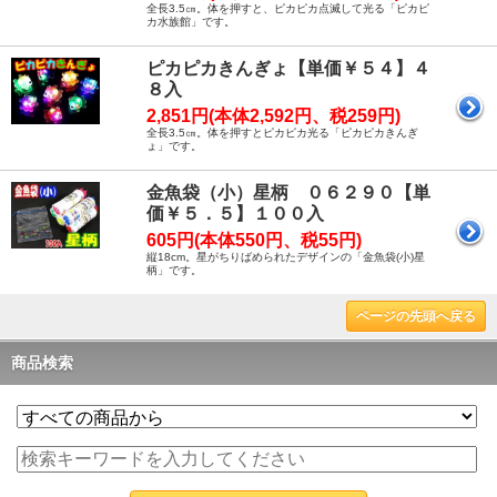
全長3.5㎝。体を押すと、ピカピカ点滅して光る「ピカピ
カ水族館」です。
ピカピカきんぎょ【単価￥５４】４
８入
2,851円(本体2,592円、税259円)
全長3.5㎝。体を押すとピカピカ光る「ピカピカきんぎ
ょ」です。
金魚袋（小）星柄 ０６２９０【単
価￥５．５】１００入
605円(本体550円、税55円)
縦18cm。星がちりばめられたデザインの「金魚袋(小)星
柄」です。
ページの先頭へ戻る
商品検索