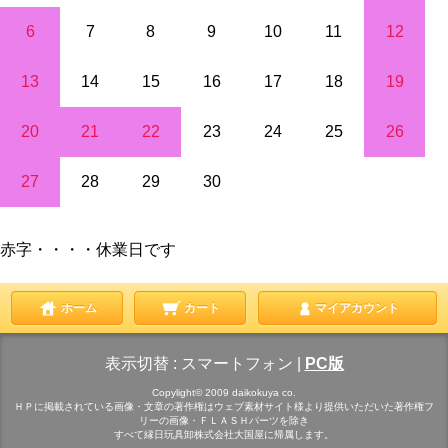
6
7
8
9
10
11
12
13
14
15
16
17
18
19
20
21
22
23
24
25
26
27
28
29
30
赤字・・・・休業日です
ホーム
カート
マイアカウント
表示切替 :
スマートフォン
|
PC版
Copylight© 2009 daikokuya co.
ＨＰに掲載されている画像・文章の著作権はウェブ素材サイト様より提供いただいた著作権フ
リーの画像・ＦＬＡＳＨパーツを除き
すべて縁日玩具卸株式会社大国屋に帰属します。