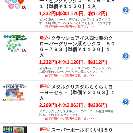
ートピンクミックス ５０６－４８
１【単価￥１１２０】１入
1,232円(本体1,120円、税112円)
ピンク系の「ハート」デザインのクラッシュアイスで
す。 紐を通してペンダントとしてもお使いになれます。
必ず詳細ページ説明をご覧下さい >>
クラッシュアイス四つ葉のク
ローバーグリーン系ミックス ５０
６－７９３【単価￥１１２０】１
入
1,232円(本体1,120円、税112円)
全長3cm。「クローバー」デザインの「クラッシュアイ
ス四つ葉のクローバーグリーン系ミックス」です。
必ず詳細ページ説明をご覧下さい >>
メタルクリスタルらくらくヨ
ーヨーセット【単価￥２０６３】１
入
2,269円(本体2,063円、税206円)
メタリックとクリスタルカラーのヨーヨーが合計100個
作ることのできるセットです。
必ず詳細ページ説明をご覧下さい >>
スーパーボールすくい用５０