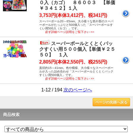
０入（カゴ） ８６００３ 【単価
￥３４１２】１入
3,753円(本体3,412円、税341円)
スーパーボール20～65mm。大小様々な色や形のスーパ
ーボールがたっぷりと500個入った「スーパーボールす
くい用500入（カゴ）」です。
必ず詳細ページ説明をご覧下さい >>
スーパーボールとくとくパッ
クすくい用５００個入【単価￥２５
５０】 １入
2,805円(本体2,550円、税255円)
直径約15～41mm。色や模様、大小様々なスーパーボー
ルが入った詰め合わせ「スーパーボールとくとくパック
すくい用500個入」です。
必ず詳細ページ説明をご覧下さい >>
1-12 / 194
次のページへ
ページの先頭へ戻る
商品検索