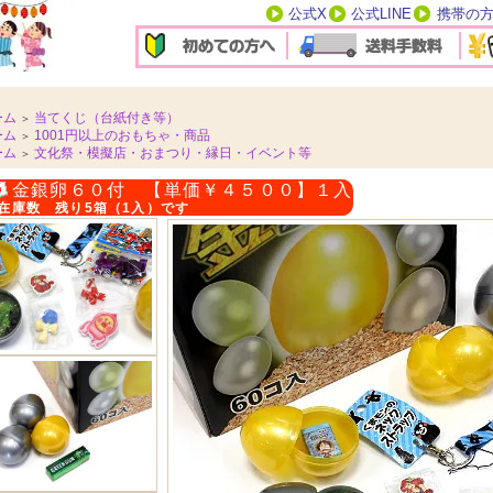
公式X
公式LINE
携帯の
ーム
当てくじ（台紙付き等）
＞
ーム
1001円以上のおもちゃ・商品
＞
ーム
文化祭・模擬店・おまつり・縁日・イベント等
＞
金銀卵６０付 【単価￥４５００】１入
在庫数 残り5箱（1入）です