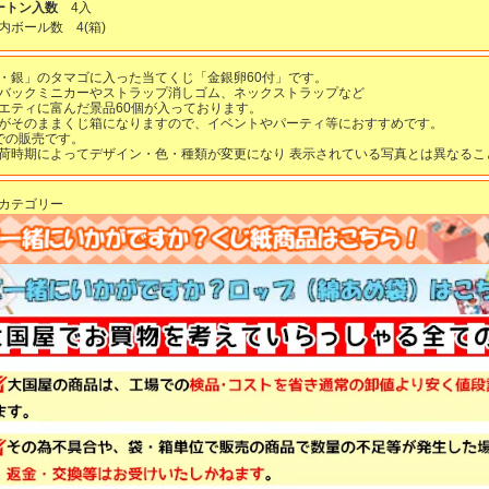
ートン入数
4入
内ボール数
4
(箱)
・銀」のタマゴに入った当てくじ「金銀卵60付」です。
バックミニカーやストラップ消しゴム、ネックストラップなど
エティに富んだ景品60個が入っております。
がそのままくじ箱になりますので、イベントやパーティ等におすすめです。
での販売です。
荷時期によってデザイン・色・種類が変更になり 表示されている写真とは異なるこ
カテゴリー