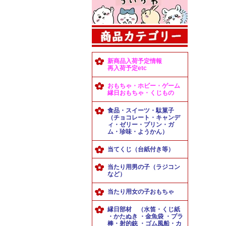
新商品入荷予定情報
再入荷予定etc
おもちゃ・ホビー・ゲーム
縁日おもちゃ・くじもの
食品・スイーツ・駄菓子
（チョコレート・キャンデ
ィ・ゼリー・プリン・ガ
ム・珍味・ようかん）
当てくじ（台紙付き等）
当たり用男の子（ラジコン
など）
当たり用女の子おもちゃ
縁日部材 （水笛・くじ紙
・かたぬき ・金魚袋 ・プラ
棒・射的銃 ・ゴム風船・カ