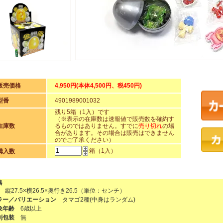
販売価格
4,950円(本体4,500円、税450円)
型番
4901989001032
残り5箱（1入）です
（※表示の在庫数は速報値で販売数を確約す
在庫数
るものではありません。すでに
売り切れ
の場
合があります。その場合は販売はできません
のでご了承ください）
箱（1入）
購入数
格
 縦27.5×横26.5×奥行き26.5（単位：センチ）
ラー／バリエーション
タマゴ2種(中身はランダム)
象年齢
6歳以上
別包装
無