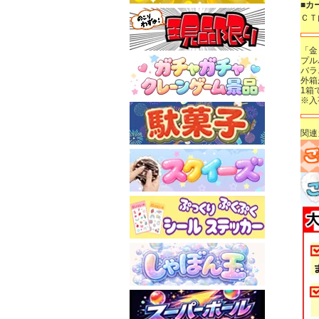
■カ
ＣＴ
「金
プル
バラ
外箱
1箱
※入
関連