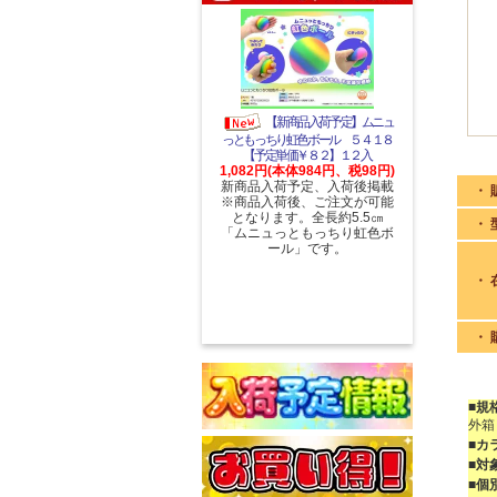
【新商品入荷予定】ムニュ
っともっちり虹色ボール ５４１８
【予定単価￥８２】１２入
1,082円(本体984円、税98円)
新商品入荷予定、入荷後掲載
・ 
※商品入荷後、ご注文が可能
となります。全長約5.5㎝
・ 
「ムニュっともっちり虹色ボ
ール」です。
・ 
・ 
■規
外箱
■カ
■対
■個