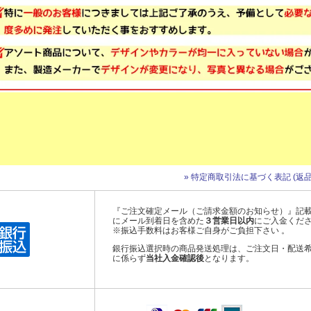
» 特定商取引法に基づく表記 (返品
『ご注文確定メール（ご請求金額のお知らせ）』記
にメール到着日を含めた
３営業日以内
にご入金くだ
※振込手数料はお客様ご自身がご負担下さい 。
銀行振込選択時の商品発送処理は、ご注文日・配送
に係らず
当社入金確認後
となります。