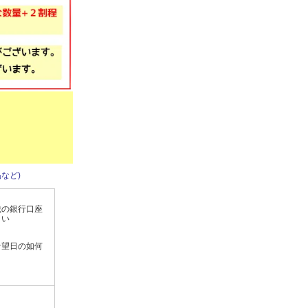
など)
載の銀行口座
さい
希望日の如何