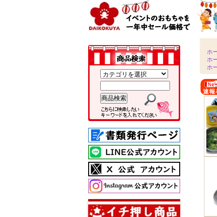
ホ
ホ
ホ
速報