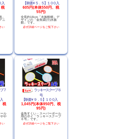
０入
【単価￥５．５】１００入
、税
605円(本体550円、税
55円)
柄」
全長約18cm「水族館柄」デ
アニ
ザインの「金魚袋(小)水族
館」です。
さい
必ず詳細ページをご覧下さい
ープ７
ラッキースクープ６
号
０入
【単価￥９．５】１００入
円、税
1,045円(本体950円、税
95円)
ボール
金魚すくい・スーパーボール
。やや
用のポイ「ラッキースクープ
６号」です。
さい
必ず詳細ページをご覧下さい