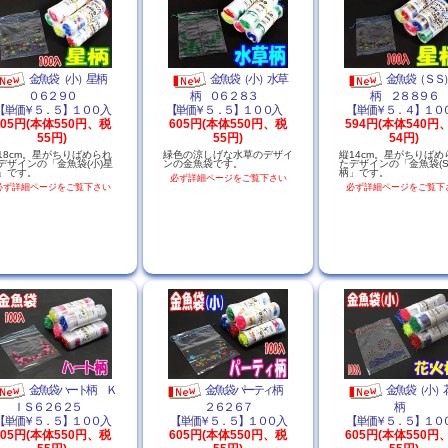
金魚袋（小）星柄
金魚袋（小）水草
金魚袋（ＳＳ
０６２９０
柄 ０６２８３
柄 ２８８９６
【単価￥５．５】１００入
【単価￥５．５】１００入
【単価￥５．４】１０
605円(本体550円、税
605円(本体550円、税
594円(本体540円
55円)
55円)
54円)
18cm。星がちりばめられ
緑色の涼しげな水草のデザイ
縦14cm。星がちりばめ
デザインの「金魚袋(小)星
ンの金魚袋です。
たデザインの「金魚袋(S
」です。
柄」です。
必ず詳細ページをご覧下さい
必ず詳細ページをご覧下さい
必ず詳細ページをご覧下
金魚袋ハート柄 Ｋ
金魚袋パーティ柄
金魚袋（小）
ＩＳ ６２６２５
２６２６７
柄
【単価￥５．５】１００入
【単価￥５．５】１００入
【単価￥５．５】１０
605円(本体550円、税
605円(本体550円、税
605円(本体550円