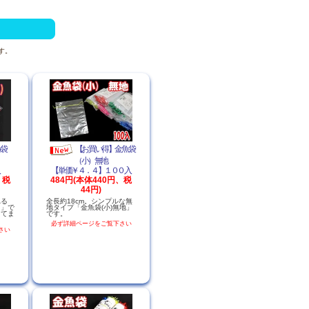
す。
袋
【お買い得】金魚袋
（小）無地
入
【単価￥４．４】１００入
、税
484円(本体440円、税
44円)
れる
全長約18cm。シンプルな無
）」で
地タイプ「金魚袋(小)無地」
してま
です。
必ず詳細ページをご覧下さい
さい