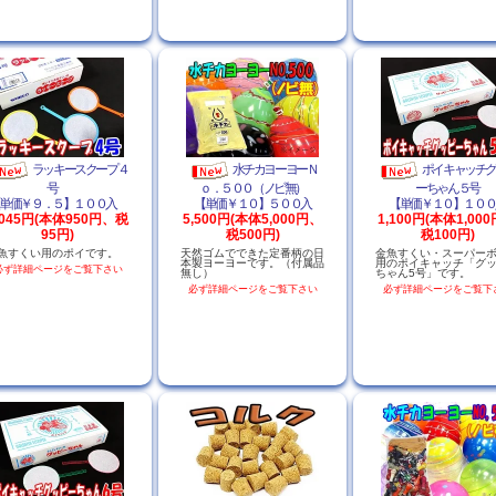
ラッキースクープ４
水チカヨーヨーＮ
ポイキャッチ
号
ｏ．５００（ノビ無）
ーちゃん５号
単価￥９．５】１００入
【単価￥１０】５００入
【単価￥１０】１００
,045円(本体950円、税
5,500円(本体5,000円、
1,100円(本体1,00
95円)
税500円)
税100円)
魚すくい用のポイです。
天然ゴムでできた定番柄の日
金魚すくい・スーパー
本製ヨーヨーです。（付属品
用のポイキャッチ「グ
必ず詳細ページをご覧下さい
無し）
ちゃん5号」です。
必ず詳細ページをご覧下さい
必ず詳細ページをご覧下