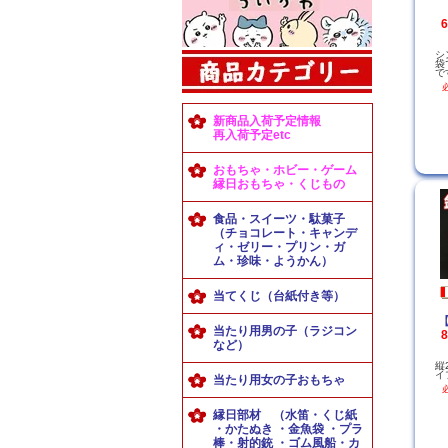
シ
袋
で
新商品入荷予定情報
再入荷予定etc
おもちゃ・ホビー・ゲーム
縁日おもちゃ・くじもの
食品・スイーツ・駄菓子
（チョコレート・キャンデ
ィ・ゼリー・プリン・ガ
ム・珍味・ようかん）
当てくじ（台紙付き等）
【
当たり用男の子（ラジコン
など）
縦
イ
当たり用女の子おもちゃ
縁日部材 （水笛・くじ紙
・かたぬき ・金魚袋 ・プラ
棒・射的銃 ・ゴム風船・カ