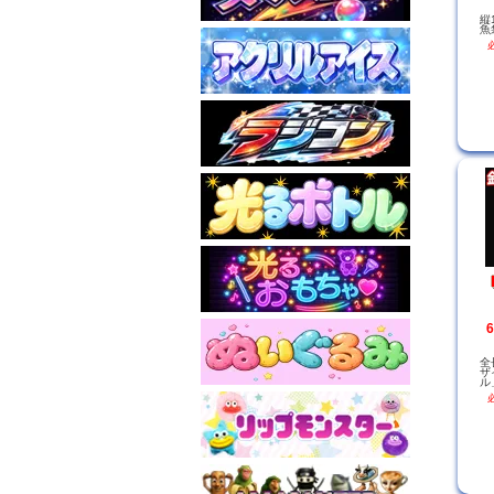
縦
魚
全
ザ
ル