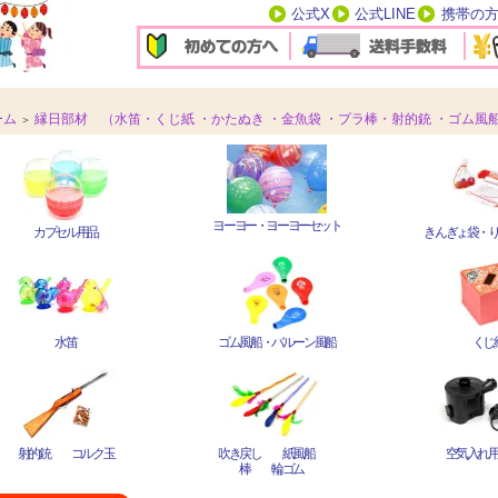
公式X
公式LINE
携帯の
ーム
縁日部材 （水笛・くじ紙 ・かたぬき ・金魚袋 ・プラ棒・射的銃 ・ゴム風船・
＞
ヨーヨー・ヨーヨーセット
カプセル用品
きんぎょ袋・
水笛
ゴム風船・バルーン風船
くじ
射的銃 コルク玉
吹き戻し 紙風船
空気入れ
棒 輪ゴム