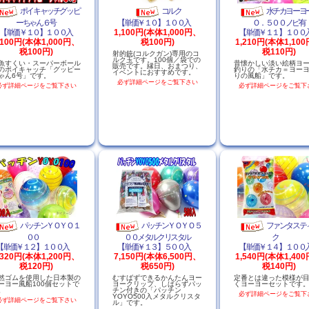
ポイキャッチグッピ
コルク
水チカヨーヨ
ーちゃん６号
【単価￥１０】１００入
Ｏ．５００ノビ有
【単価￥１０】１００入
1,100円(本体1,000円、
【単価￥１１】１０
,100円(本体1,000円、
税100円)
1,210円(本体1,10
税100円)
税110円)
射的銃(コルクガン)専用のコ
ルク玉です。100個／袋での
魚すくい・スーパーボール
昔懐かしい淡い絵柄ヨ
販売です。縁日、おまつり、
のポイキャッチ「グッピー
釣りの「水チカ＝ヨー
イベントにおすすめです。
ゃん6号」です。
りの風船」です。
必ず詳細ページをご覧下さい
必ず詳細ページをご覧下さい
必ず詳細ページをご覧下
パッチンＹＯＹＯ１
パッチンＹＯＹＯ５
ファンタステ
００
００メタルクリスタル
ク
【単価￥１２】１００入
【単価￥１３】５００入
【単価￥１４】１０
,320円(本体1,200円、
7,150円(本体6,500円、
1,540円(本体1,40
税120円)
税650円)
税140円)
然ゴムを使用した日本製の
むすばずできるかんたんヨー
定番とは違った模様が
ーヨー風船100個セットで
ヨークリップ、しばらずパッ
くヨーヨーセットです
。
チン付きの「パッチン
必ず詳細ページをご覧下
YOYO500入メタルクリスタ
必ず詳細ページをご覧下さい
ル」です。