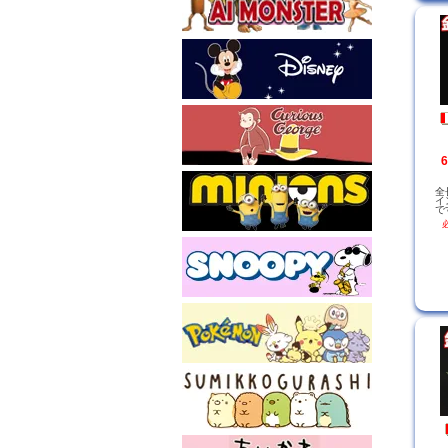
全
イ
で