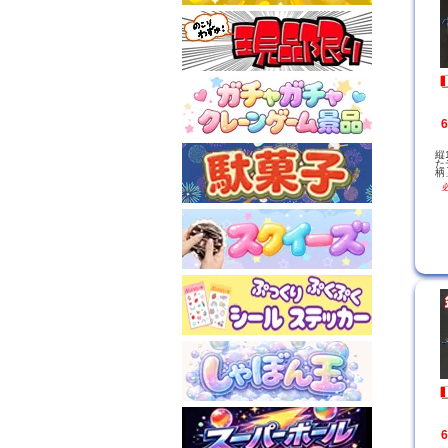
縦
た
柄