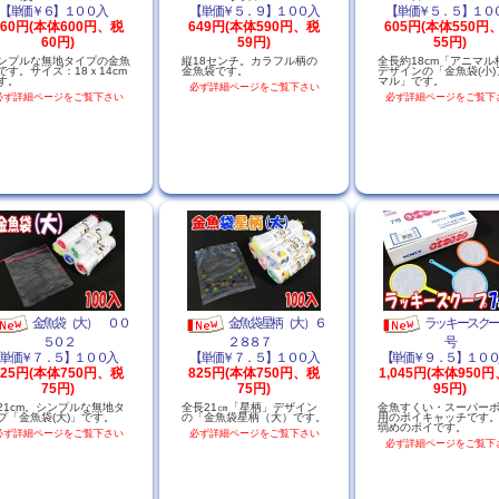
【単価￥６】１００入
【単価￥５．９】１００入
【単価￥５．５】１０
660円(本体600円、税
649円(本体590円、税
605円(本体550円
60円)
59円)
55円)
ンプルな無地タイプの金魚
縦18センチ。カラフル柄の
全長約18cm「アニマル
です。サイズ：18ｘ14cm
金魚袋です。
デザインの「金魚袋(小)
す。
マル」です。
必ず詳細ページをご覧下さい
必ず詳細ページをご覧下さい
必ず詳細ページをご覧下
金魚袋（大） ００
金魚袋星柄（大）６
ラッキースク
５０２
２８８７
号
単価￥７．５】１００入
【単価￥７．５】１００入
【単価￥９．５】１０
825円(本体750円、税
825円(本体750円、税
1,045円(本体950
75円)
75円)
95円)
21cm。シンプルな無地タ
全長21㎝「星柄」デザイン
金魚すくい・スーパー
プ「金魚袋(大)」です。
の「金魚袋星柄（大）です。
用のポイキャッチです
弱めのポイです。
必ず詳細ページをご覧下さい
必ず詳細ページをご覧下さい
必ず詳細ページをご覧下