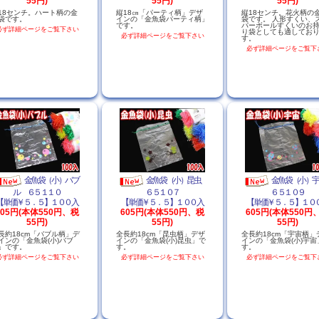
55円)
55円)
55円)
18センチ。ハート柄の金
縦18㎝「パーティ柄」デザ
縦18センチ。花火柄の
袋です。
インの「金魚袋パーティ柄」
袋です。 人形すくい、
です。
パーボールすくいのお
必ず詳細ページをご覧下さい
り袋としても適してお
必ず詳細ページをご覧下さい
す。
必ず詳細ページをご覧下
金魚袋（小）バブ
金魚袋（小）昆虫
金魚袋（小）
ル ６５１１０
６５１０７
６５１０９
【単価￥５．５】１００入
【単価￥５．５】１００入
【単価￥５．５】１０
605円(本体550円、税
605円(本体550円、税
605円(本体550円
55円)
55円)
55円)
長約18cm「バブル柄」デ
全長約18cm「昆虫柄」デザ
全長約18cm「宇宙柄」
インの「金魚袋(小)バブ
インの「金魚袋(小)昆虫」で
インの「金魚袋(小)宇宙
」です。
す。
す。
必ず詳細ページをご覧下さい
必ず詳細ページをご覧下さい
必ず詳細ページをご覧下