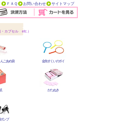
方
ＦＡＱ
お問い合わせ
サイトマップ
カプセル etc.）
りんごあめ袋
金魚すくいのポイ
紙
かたぬき
用ポンプ