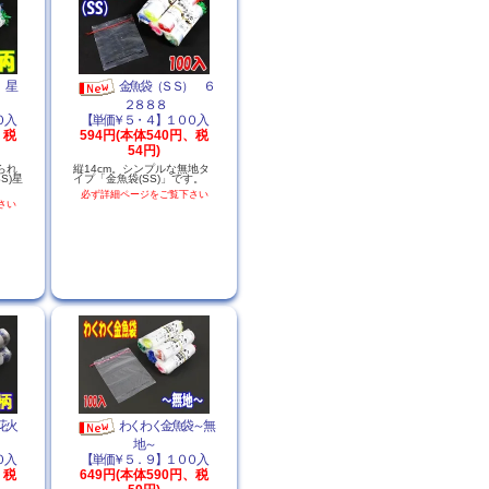
）星
金魚袋（ＳＳ） ６
２８８８
０入
【単価￥５・４】１００入
、税
594円(本体540円、税
54円)
られ
縦14cm。シンプルな無地タ
S)星
イプ「金魚袋(SS)」です。
必ず詳細ページをご覧下さい
さい
花火
わくわく金魚袋～無
地～
０入
【単価￥５．９】１００入
、税
649円(本体590円、税