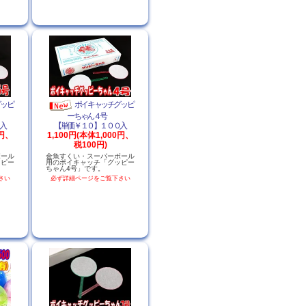
グッピ
ポイキャッチグッピ
ーちゃん４号
入
【単価￥１０】１００入
0円、
1,100円(本体1,000円、
税100円)
ボール
金魚すくい・スーパーボール
ッピー
用のポイキャッチ「グッピー
ちゃん4号」です。
さい
必ず詳細ページをご覧下さい