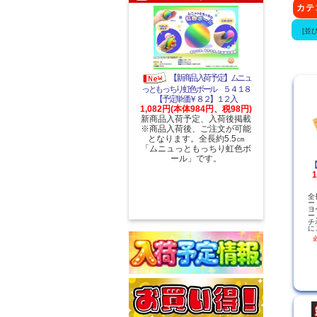
カ
[並
【新商品入荷予定】ムニュ
っともっちり虹色ボール ５４１８
【予定単価￥８２】１２入
1,082円(本体984円、税98円)
新商品入荷予定、入荷後掲載
※商品入荷後、ご注文が可能
となります。全長約5.5㎝
「ムニュっともっちり虹色ボ
ール」です。
【
全
ー
ヨ
ー
チ
に