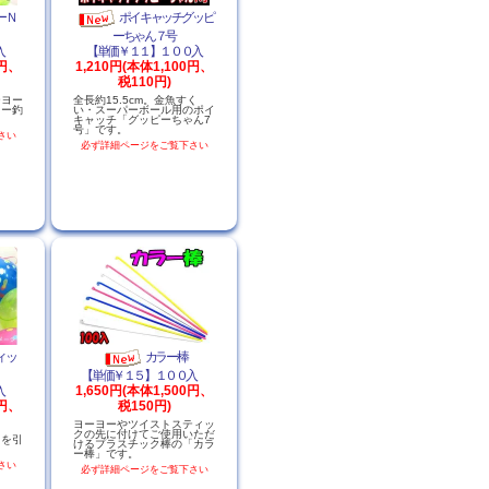
ーＮ
ポイキャッチグッピ
ーちゃん７号
０入
【単価￥１１】１００入
0円、
1,210円(本体1,100円、
税110円)
ーヨー
全長約15.5cm。金魚すく
ヨー釣
い・スーパーボール用のポイ
キャッチ「グッピーちゃん7
号」です。
さい
必ず詳細ページをご覧下さい
ィッ
カラー棒
【単価￥１５】１００入
０入
1,650円(本体1,500円、
0円、
税150円)
ヨーヨーやツイストスティッ
クの先に付けてご使用いただ
目を引
けるプラスチック棒の「カラ
。
ー棒」です。
さい
必ず詳細ページをご覧下さい