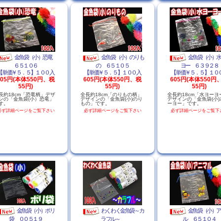
金魚袋（小）恐竜
金魚袋（小）のりも
金魚袋（小）
６５１０６
の ６５１０５
ヨー ６３９２８
【単価￥５．５】１００入
【単価￥５．５】１００入
【単価￥５．５】１０
605円(本体550円、税
605円(本体550円、税
605円(本体550円
55円)
55円)
55円)
長約18cm「恐竜柄」デザ
全長約18cm「のりもの柄」
全長約18cm「水ヨーヨ
ンの「金魚袋(小）恐竜」
デザインの「金魚袋(小)のり
デザインの「金魚袋(小)
す。
もの」です。
ーヨー」です。
必ず詳細ページをご覧下さい
必ず詳細ページをご覧下さい
必ず詳細ページをご覧下
金魚袋（小）ポリ
わくわく金魚袋～カ
金魚袋（小）
袋 ００５１９
ラフル～
ル ６５１０４