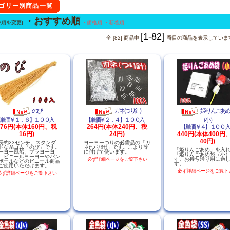
テゴリー別商品一覧
・おすすめ順
び順を変更]
・価格順
・新着順
[1-82]
全 [82] 商品中
番目の商品を表示していま
のび
ガネ(つり針)
姫りんごあめ
単価￥１．６】１００入
【単価￥２．４】１００入
（小）
176円(本体160円、税
264円(本体240円、税
【単価￥４】１００
16円)
24円)
440円(本体400円
40円)
長約23センチ。スタンダ
ヨーヨーつりの必需品の「ガ
ドな糸ゴム「のび」です。
ネ(つり針)」です。こより等
「姫りんごあめ」を入
ーヨー風船、プラヨーヨ
に付けて使います。
「姫りんごあめ袋（小
、ビニールヨーヨーやパン
す。お持ち帰り用に適
必ず詳細ページをご覧下さい
ボールなどのビニール商品
す。
ご使用いただけます。
必ず詳細ページをご覧下
必ず詳細ページをご覧下さい