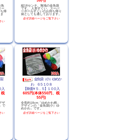
59円)
金魚
縦18センチ。無地の金魚袋
スー
です。 人形すくい、スーパ
持ち帰
ーボールすくいのお持ち帰り
りま
袋としても適しております。
必ず詳細ページをご覧下さい
さい
宇宙
金魚袋（小）ゆめか
わ ６５１０８
０入
【単価￥５．５】１００入
、税
605円(本体550円、税
55円)
デザ
全長約18cm「ゆめかわ柄」
」で
デザインの「金魚袋(小）ゆ
めかわ」です。
さい
必ず詳細ページをご覧下さい