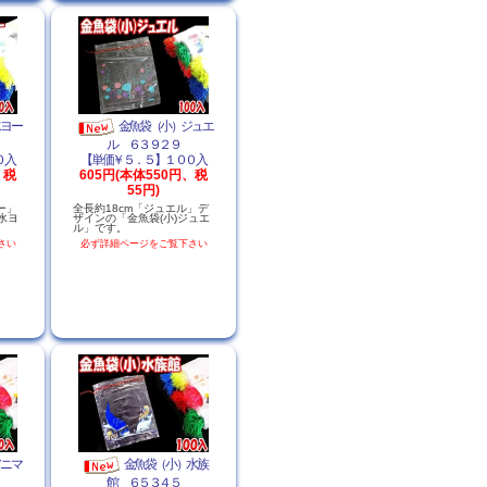
水ヨー
金魚袋（小）ジュエ
ル ６３９２９
０入
【単価￥５．５】１００入
、税
605円(本体550円、税
55円)
ー」
全長約18cm「ジュエル」デ
水ヨ
ザインの「金魚袋(小)ジュエ
ル」です。
さい
必ず詳細ページをご覧下さい
アニマ
金魚袋（小）水族
館 ６５３４５