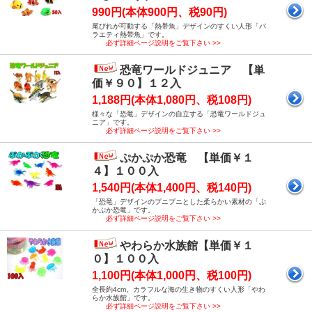
990円(本体900円、税90円)
尾びれが可動する「熱帯魚」デザインのすくい人形「バ
ラエティ熱帯魚」です。
必ず詳細ページ説明をご覧下さい >>
恐竜ワールドジュニア 【単
価￥９０】１２入
1,188円(本体1,080円、税108円)
様々な「恐竜」デザインの自立する「恐竜ワールドジュ
ニア」です。
必ず詳細ページ説明をご覧下さい >>
ぷかぷか恐竜 【単価￥１
４】１００入
1,540円(本体1,400円、税140円)
「恐竜」デザインのプニプニとした柔らかい素材の「ぷ
かぷか恐竜」です。
必ず詳細ページ説明をご覧下さい >>
やわらか水族館【単価￥１
０】１００入
1,100円(本体1,000円、税100円)
全長約4cm。カラフルな海の生き物のすくい人形「やわ
らか水族館」です。
必ず詳細ページ説明をご覧下さい >>