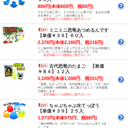
880円(本体800円、税80円)
プカプカ水に浮く、エイのすくい人形です。 おなかの部
分を押すと「ぷー」と音が鳴ります。
必ず詳細ページ説明をご覧下さい >>
ミニミニ恐竜あつめるんです
【単価￥３６】６０入
2,376円(本体2,160円、税216円)
くじ箱の中に恐竜フィギュアが入ったカプセルが60個入
っている「ミニミニ恐竜あつめるんです」です。
必ず詳細ページ説明をご覧下さい >>
古代恐竜のたまご 【単価
￥８４】１２入
1,109円(本体1,008円、税101円)
「恐竜」が入っている「古代恐竜のたまご」です。水の
中に24時間～48時間程、水に浸けておくと「古代恐竜」
が誕生します。
必ず詳細ページ説明をご覧下さい >>
ちゃぷちゃぷ水てっぽう
【単価￥３９】２５入
1,073円(本体975円、税98円)
「海の仲間たち」デザインの「ちゃぷちゃぷ水てっぽ
う」です。