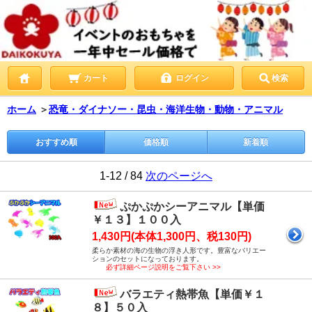
カート
ログイン
検索
ホーム
＞
恐竜・ダイナソー・昆虫・海洋生物・動物・アニマル
おすすめ順
価格順
新着順
1-12 / 84
次のページへ
ぷかぷかシーアニマル【単価
￥１３】１００入
1,430円(本体1,300円、税130円)
柔らか素材の海の生物の浮き人形です。豊富なバリエー
ションのセットになっております。
必ず詳細ページ説明をご覧下さい >>
バラエティ熱帯魚【単価￥１
８】５０入