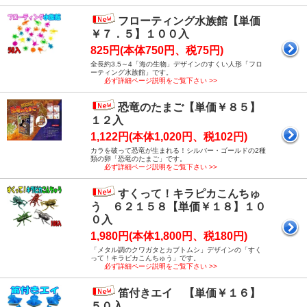
フローティング水族館【単価
￥７．５】１００入
825円(本体750円、税75円)
全長約3.5～4「海の生物」デザインのすくい人形「フロ
ーティング水族館」です。
必ず詳細ページ説明をご覧下さい >>
恐竜のたまご【単価￥８５】
１２入
1,122円(本体1,020円、税102円)
カラを破って恐竜が生まれる！シルバー・ゴールドの2種
類の卵「恐竜のたまご」です。
必ず詳細ページ説明をご覧下さい >>
すくって！キラピカこんちゅ
う ６２１５８【単価￥１８】１０
０入
1,980円(本体1,800円、税180円)
「メタル調のクワガタとカブトムシ」デザインの「すく
って！キラピカこんちゅう」です。
必ず詳細ページ説明をご覧下さい >>
笛付きエイ 【単価￥１６】
５０入