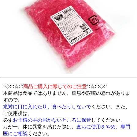
*◇:*:☆:*:
商品ご購入に際してのご注意
*:☆:*:◇:*
本商品は食品ではありません。窒息や誤嚥の恐れがありま
すので、
絶対に口に入れたり、食べたりしないで
ください。また、
ご使用後は、
必ず
お子様の手の届かないところに保管
してください。
万が一、体に異常を感じた際は、
直ちに使用をやめ、専門
医にご相談
ください。