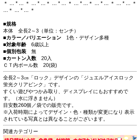
＊ … * … ＊ … * …＊ … * … ＊ … * …＊ … * … ＊ … * … ＊
…＊ … * … ＊
■規格
本体 全長2～3（単位：センチ）
■カラー／バリエーション
1色・デザイン多種
■対象年齢
6歳以上
■個別包装
無
■カートン入数
20入
ＣＴ内ボール数
20
(袋)
全長2～3㎝「ロック」デザインの「ジュエルアイスロック
蛍光クリアピンク」です。
すくい遊びやつかみ取り、ディスプレイにもおすすめで
す。（水に浮きません）
目安数260個／袋での販売です。
※入荷時期によってデザイン・色・種類が変更になり 表示
されている写真とは異なることがございます。
関連カテゴリー