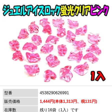
型番
4538290626991
販売価格
1,444円(本体1,313円、税131円)
在庫数
残り16袋（1入）です