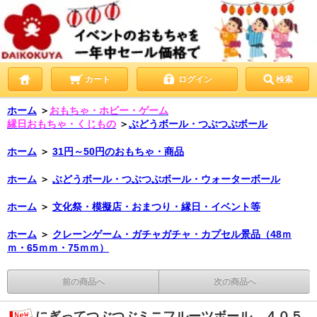
カート
ログイン
検索
ホーム
＞
おもちゃ・ホビー・ゲーム
縁日おもちゃ・くじもの
＞
ぶどうボール・つぶつぶボール
ホーム
＞
31円～50円のおもちゃ・商品
ホーム
＞
ぶどうボール・つぶつぶボール・ウォーターボール
ホーム
＞
文化祭・模擬店・おまつり・縁日・イベント等
ホーム
＞
クレーンゲーム・ガチャガチャ・カプセル景品（48ｍ
ｍ・65ｍｍ・75ｍｍ）
前の商品へ
次の商品へ
にぎってつぶつぶミニフルーツボール ４０５