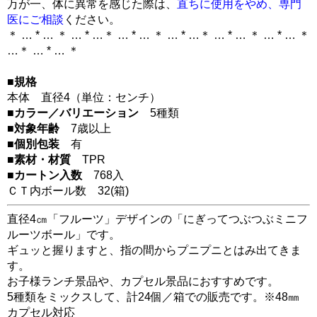
万が一、体に異常を感じた際は、
直ちに使用をやめ、専門
医にご相談
ください。
＊ … * … ＊ … * …＊ … * … ＊ … * …＊ … * … ＊ … * … ＊
…＊ … * … ＊
■規格
本体 直径4（単位：センチ）
■カラー／バリエーション
5種類
■対象年齢
7歳以上
■個別包装
有
■素材・材質
TPR
■カートン入数
768入
ＣＴ内ボール数
32
(箱)
直径4㎝「フルーツ」デザインの「にぎってつぶつぶミニフ
ルーツボール」です。
ギュッと握りますと、指の間からプニプニとはみ出てきま
す。
お子様ランチ景品や、カプセル景品におすすめです。
5種類をミックスして、計24個／箱での販売です。※48㎜
カプセル対応