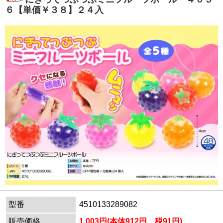
６【単価￥３８】２４入
型番
4510133289082
販売価格
1,003円(本体912円、税91円)