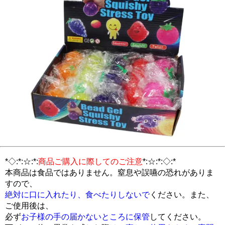
*◇:*:☆:*:
商品ご購入に際してのご注意
*:☆:*:◇:*
本商品は食品ではありません。窒息や誤嚥の恐れがありま
すので、
絶対に口に入れたり、食べたりしないで
ください。また、
ご使用後は、
必ず
お子様の手の届かないところに保管
してください。