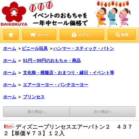
カート
ログイン
検索
ホーム
＞
ビニール玩具
＞
ハンマー・スティック・バトン
ホーム
＞
51円～99円のおもちゃ・商品
ホーム
＞
文化祭・模擬店・おまつり・縁日・イベント等
ホーム
＞
エアーヨーヨー・パンチヨーヨー
ホーム
＞
プリンセス
前の商品へ
次の商品へ
ディズニープリンセスエアーバトン２ ４３７
２【単価￥７３】１２入