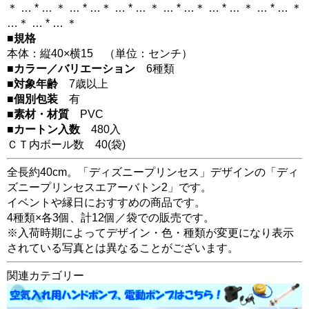
＊ … * … ＊ … * …＊ … * … ＊ … * …＊ … * … ＊ … * … ＊
…＊ … * … ＊
■規格
本体：縦40×横15 （単位：センチ）
■カラー／バリエーション
6種類
■対象年齢
7歳以上
■個別包装
有
■素材・材質
PVC
■カートン入数
480入
ＣＴ内ボール数
40
(袋)
全長約40cm。「ディズニープリンセス」デザインの「ディ
ズニープリンセスエアーバトン2」です。
イベントや縁日におすすめの商品です。
4種類×各3個、計12個／袋での販売です。
※入荷時期によってデザイン・色・種類が変更になり表示
されている写真とは異なることがございます。
関連カテゴリー