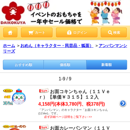
カート
ログイン
検索
ホーム
＞
おめん（キャラクター・民芸品・狐面）
＞
アンパンマンシ
リーズ
おすすめ順
価格順
新着順
1-9 / 9
お面コキンちゃん（１１Ｖｅ
ｒ）【単価￥３１５】１２入
4,158円(本体3,780円、税378円)
「アンパンマン」のキャラクター「お面コキンちゃん
(11Ver)」です。
必ず詳細ページ説明をご覧下さい >>
お面カレーパンマン（１１Ｖ