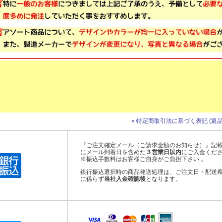
» 特定商取引法に基づく表記 (返品
『ご注文確定メール（ご請求金額のお知らせ）』記
にメール到着日を含めた
３営業日以内
にご入金くだ
※振込手数料はお客様ご自身がご負担下さい 。
銀行振込選択時の商品発送処理は、ご注文日・配送
に係らず
当社入金確認後
となります。