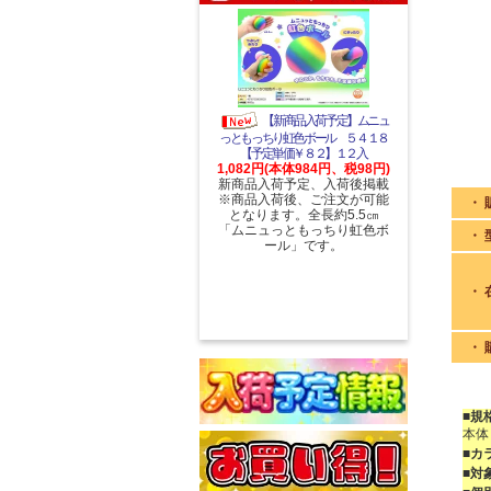
【新商品入荷予定】ムニュ
っともっちり虹色ボール ５４１８
【予定単価￥８２】１２入
1,082円(本体984円、税98円)
新商品入荷予定、入荷後掲載
※商品入荷後、ご注文が可能
・ 
となります。全長約5.5㎝
「ムニュっともっちり虹色ボ
・ 
ール」です。
・ 
・ 
■規
本体
■カ
■対