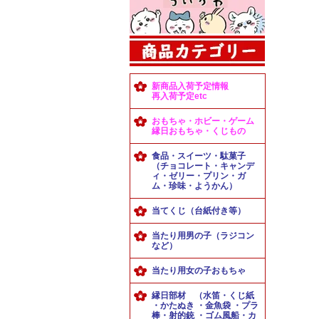
新商品入荷予定情報
再入荷予定etc
おもちゃ・ホビー・ゲーム
縁日おもちゃ・くじもの
食品・スイーツ・駄菓子
（チョコレート・キャンデ
ィ・ゼリー・プリン・ガ
ム・珍味・ようかん）
当てくじ（台紙付き等）
当たり用男の子（ラジコン
など）
当たり用女の子おもちゃ
縁日部材 （水笛・くじ紙
・かたぬき ・金魚袋 ・プラ
棒・射的銃 ・ゴム風船・カ