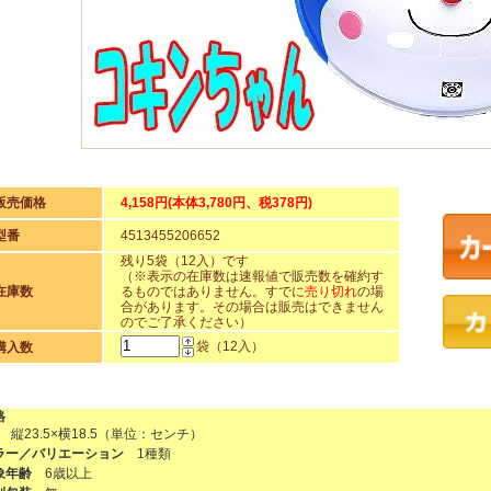
販売価格
4,158円(本体3,780円、税378円)
型番
4513455206652
残り5袋（12入）です
（※表示の在庫数は速報値で販売数を確約す
在庫数
るものではありません。すでに
売り切れ
の場
合があります。その場合は販売はできません
のでご了承ください）
袋（12入）
購入数
格
 縦23.5×横18.5（単位：センチ）
ラー／バリエーション
1種類
象年齢
6歳以上