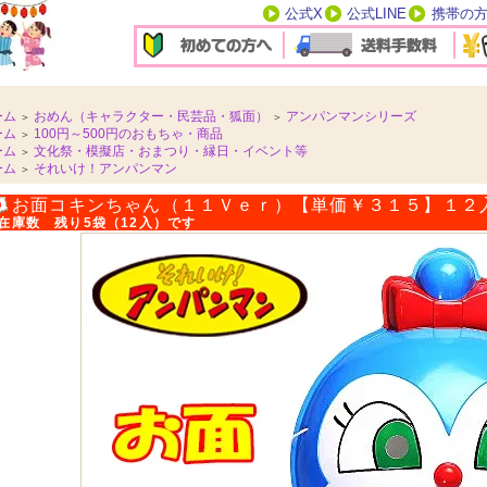
公式X
公式LINE
携帯の
ーム
おめん（キャラクター・民芸品・狐面）
アンパンマンシリーズ
＞
＞
ーム
100円～500円のおもちゃ・商品
＞
ーム
文化祭・模擬店・おまつり・縁日・イベント等
＞
ーム
それいけ！アンパンマン
＞
お面コキンちゃん（１１Ｖｅｒ）【単価￥３１５】
在庫数 残り5袋（12入）です