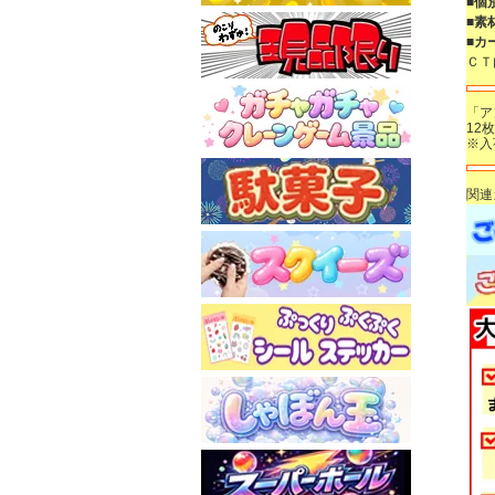
■個
■素
■カ
ＣＴ
「ア
12
※入
関連