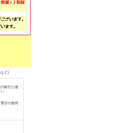
など)
載の銀行口座
さい
希望日の如何