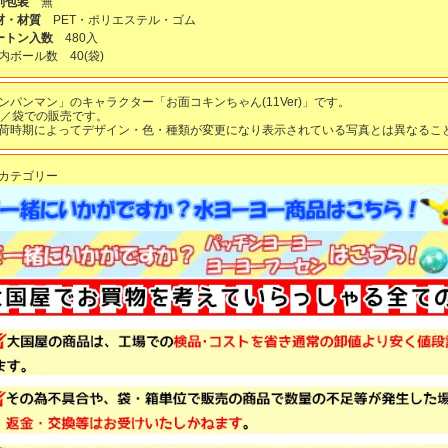
別包装
無
材・材質
PET・ポリエステル・ゴム
ートン入数
480入
内ボール数
40
(袋)
ンパンマン」のキャラクター「お面コキンちゃん(11Ver)」です。
枚／袋での販売です。
荷時期によってデザイン・色・種類が変更になり表示されている写真とは異なるこ
カテゴリー