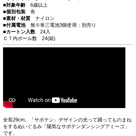
■対象年齢
6歳以上
■個別包装
有
■素材・材質
ナイロン
■付属電池
無※単三電池3個使用：別売り
■カートン入数
24入
ＣＴ内ボール数
24
(箱)
全長29cm。「サボテン」デザインの光って踊ってものまね
をするぬいぐるみ「陽気なサボテンダンシングアミーゴ」
です。