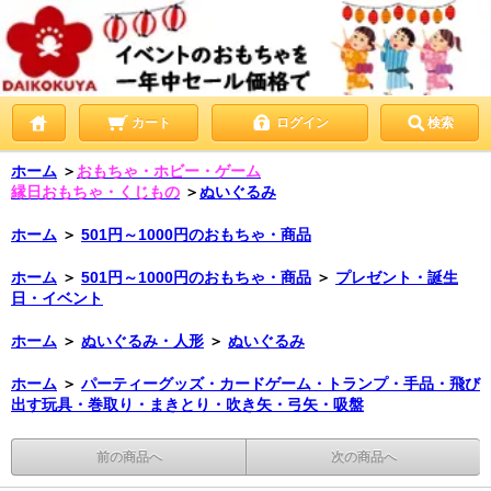
カート
ログイン
検索
ホーム
＞
おもちゃ・ホビー・ゲーム
縁日おもちゃ・くじもの
＞
ぬいぐるみ
ホーム
＞
501円～1000円のおもちゃ・商品
ホーム
＞
501円～1000円のおもちゃ・商品
＞
プレゼント・誕生
日・イベント
ホーム
＞
ぬいぐるみ・人形
＞
ぬいぐるみ
ホーム
＞
パーティーグッズ・カードゲーム・トランプ・手品・飛び
出す玩具・巻取り・まきとり・吹き矢・弓矢・吸盤
前の商品へ
次の商品へ