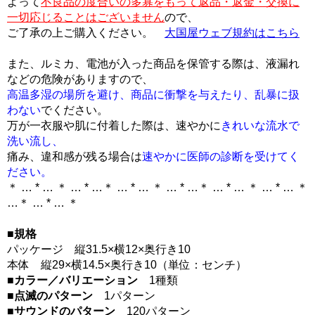
よって
不良品の度合いの多寡をもって返品・返金・交換に
一切応じることはございません
ので、
ご了承の上ご購入ください。
大国屋ウェブ規約はこちら
また、ルミカ、電池が入った商品を保管する際は、液漏れ
などの危険がありますので、
高温多湿の場所を避け、商品に衝撃を与えたり、乱暴に扱
わない
でください。
万が一衣服や肌に付着した際は、速やかに
きれいな流水で
洗い流し、
痛み、違和感が残る場合は
速やかに医師の診断を受けてく
ださい。
＊ … * … ＊ … * …＊ … * … ＊ … * …＊ … * … ＊ … * … ＊
…＊ … * … ＊
■規格
パッケージ 縦31.5×横12×奥行き10
本体 縦29×横14.5×奥行き10（単位：センチ）
■カラー／バリエーション
1種類
■点滅のパターン
1パターン
■サウンドのパターン
120パターン