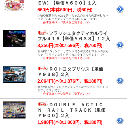
ＥＷ）【単価￥６００】１入
660円(本体600円、税60円)
小物や家具が入ったキティちゃんのおうちの形をしたバ
ッグ「ハローキティプチハウス(ＮＥＷ)」です。
必ず詳細ページ説明をご覧下さい >>
フラッシュタクティカルライ
フル４１６【単価￥６３３】１２入
8,356円(本体7,596円、税760円)
全長約56.5センチ。サウンド付きの光るピストルのおも
ちゃ「フラッシュタクティカルライフル４１６」です。
必ず詳細ページ説明をご覧下さい >>
ＲＣトヨタプリウス【単価
￥９３８】２入
2,064円(本体1,876円、税188円)
全長約17cm。フルファンクションのラジコン「RCトヨ
タプリウス」です。
必ず詳細ページ説明をご覧下さい >>
ＤＯＵＢＬＥ ＡＣＴＩＯ
Ｎ ＲＡＩＬ ＴＲＡＣＫ【単価
￥９００】２入
1,980円(本体1,800円、税180円)