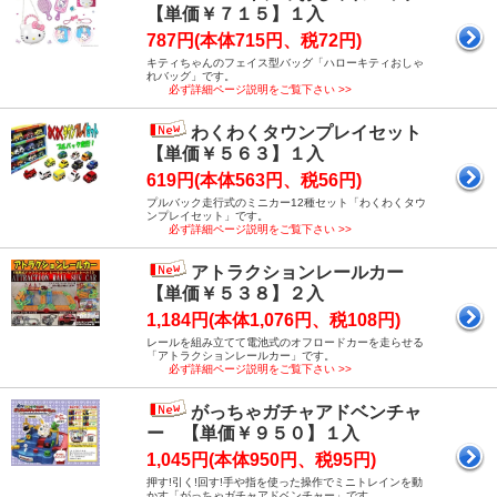
【単価￥７１５】１入
787円(本体715円、税72円)
キティちゃんのフェイス型バッグ「ハローキティおしゃ
れバッグ」です。
必ず詳細ページ説明をご覧下さい >>
わくわくタウンプレイセット
【単価￥５６３】１入
619円(本体563円、税56円)
プルバック走行式のミニカー12種セット「わくわくタウ
ンプレイセット」です。
必ず詳細ページ説明をご覧下さい >>
アトラクションレールカー
【単価￥５３８】２入
1,184円(本体1,076円、税108円)
レールを組み立てて電池式のオフロードカーを走らせる
「アトラクションレールカー」です。
必ず詳細ページ説明をご覧下さい >>
がっちゃガチャアドベンチャ
ー 【単価￥９５０】１入
1,045円(本体950円、税95円)
押す!引く!回す!手や指を使った操作でミニトレインを動
かす「がっちゃガチャアドベンチャー」です。