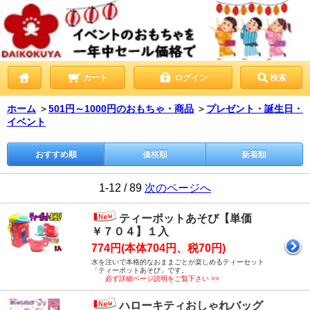
カート
ログイン
検索
ホーム
＞
501円～1000円のおもちゃ・商品
＞
プレゼント・誕生日・
イベント
おすすめ順
価格順
新着順
1-12 / 89
次のページへ
ティーポットあそび【単価
￥７０４】１入
774円(本体704円、税70円)
水を注いで本格的なおままごとが楽しめるティーセット
「ティーポットあそび」です。
必ず詳細ページ説明をご覧下さい >>
ハローキティおしゃれバッグ