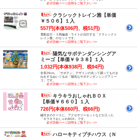
必ず詳細ページ説明をご覧下さい >>
クラシックトレイン雅【単価
￥５０６】１入
557円(本体506円、税51円)
電動走行・３両編成・ライトが点灯する「クラシックト
レイン雅」のセットです。
必ず詳細ページ説明をご覧下さい >>
陽気なサボテンダンシングア
ミーゴ【単価￥９３８】１入
1,032円(本体938円、税94円)
全長29cm。「サボテン」デザインの光って踊ってものま
ねをするぬいぐるみ「陽気なサボテンダンシングアミー
ゴ」です。
必ず詳細ページ説明をご覧下さい >>
キラキラおしゃれＢＯＸ
【単価￥６６０】１入
726円(本体660円、税66円)
鍵付きのケースに、アクセサリーセットなどが入った
「キラキラおしゃれBOX」です。
必ず詳細ページ説明をご覧下さい >>
ハローキティプチハウス（Ｎ