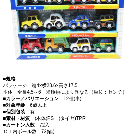
■規格
パッケージ 縦4×横23.6×高さ17.5
本体 全長4.5～6 ※種類により異なる（単位：センチ）
■カラー／バリエーション
12種(車)
■対象年齢
6歳以上
■個別包装
有
■素材・材質
(本体)PS (タイヤ)TPR
■カートン入数
72入
ＣＴ内ボール数
72
(箱)