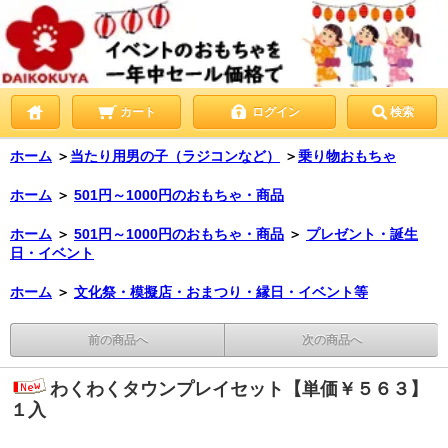
カート
ログイン
検索
ホーム
＞
当たり用男の子（ラジコンなど）
＞
乗り物おもちゃ
ホーム
＞
501円～1000円のおもちゃ・商品
ホーム
＞
501円～1000円のおもちゃ・商品
＞
プレゼント・誕生
日・イベント
ホーム
＞
文化祭・模擬店・おまつり・縁日・イベント等
前の商品へ
次の商品へ
わくわくタウンプレイセット【単価￥５６３】
１入