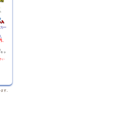
アカー
入
0円、
カ
グキャ
。
さい
います。