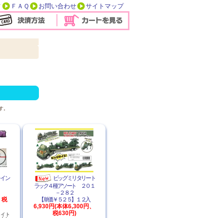
方
ＦＡＱ
お問い合わせ
サイトマップ
す。
レイン
ビッグミリタリート
ラック４種アソート ２０１
１入
－２８２
、税
【単価￥５２５】１２入
6,930円(本体6,300円、
税630円)
ライト