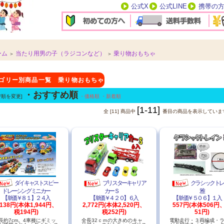
公式X
公式LINE
携帯の
ーム
当たり用男の子（ラジコンなど）
乗り物おもちゃ
＞
＞
ゴリー別商品一覧 乗り物おもちゃ
・おすすめ順
び順を変更]
・価格順
・新着順
[1-11]
全 [11] 商品中
番目の商品を表示していま
ダイキャストスピー
ブリスターキャリア
クラシックト
ドレーシングミニカー
カーＳ
雅
【単価￥８１】２４入
【単価￥４２０】６入
【単価￥５０６】
,138円(本体1,944円、
2,772円(本体2,520円、
557円(本体506円
税194円)
税252円)
51円)
長約7cm。4車種にギミッ
全長32ｃｍの大きめのキャ
電動走行・３両編成・