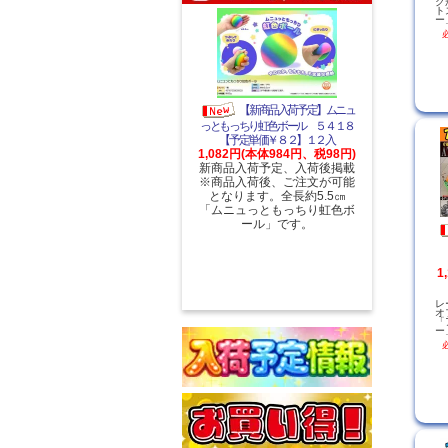
ク
ト
ー
【新商品入荷予定】ムニュ
っともっちり虹色ボール ５４１８
【予定単価￥８２】１２入
1,082円(本体984円、税98円)
新商品入荷予定、入荷後掲載
※商品入荷後、ご注文が可能
となります。全長約5.5㎝
「ムニュっともっちり虹色ボ
ール」です。
1
レ
オ
「
ー