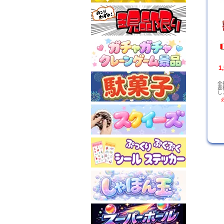
1
全
走
し