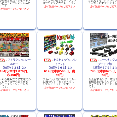
が搭載された「ダイキャス
リアカーのおもちゃ「ブリス
が点灯する「クラシッ
スピードレーシングミニカ
ターキャリアカーＳ」です。
イン雅」のセットです
」です。
必ず詳細ページをご覧下さい
必ず詳細ページをご覧下
必ず詳細ページをご覧下さい
アトラクションレー
わくわくタウンプレ
レールキング
ルカー
イセット
ダード（青）
【単価￥５３８】２入
【単価￥５６３】１入
【単価￥６７５】１
,184円(本体1,076円、
619円(本体563円、税
743円(本体675円
税108円)
56円)
68円)
ールを組み立てて電池式の
プルバック走行式のミニカー
全長約50センチ。電池
フロードカーを走らせる
12種セット「わくわくタウ
る機関車のおもちゃ「
アトラクションレールカ
ンプレイセット」です。
キングスタンダード（
」です。
です。
必ず詳細ページをご覧下さい
必ず詳細ページをご覧下さい
必ず詳細ページをご覧下