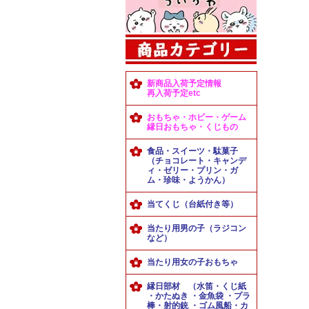
新商品入荷予定情報
再入荷予定etc
おもちゃ・ホビー・ゲーム
縁日おもちゃ・くじもの
食品・スイーツ・駄菓子
（チョコレート・キャンデ
ィ・ゼリー・プリン・ガ
ム・珍味・ようかん）
当てくじ（台紙付き等）
当たり用男の子（ラジコン
など）
当たり用女の子おもちゃ
縁日部材 （水笛・くじ紙
・かたぬき ・金魚袋 ・プラ
棒・射的銃 ・ゴム風船・カ