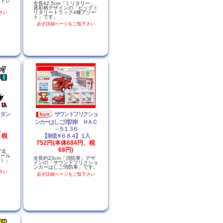
クトレ
全長42.5cm「ミリタリー」
。
迷彩柄デザインの「ビッグミ
リタリートラック4種アソー
さい
ト」です。
必ず詳細ページをご覧下さい
スタン
サウンドフリクショ
ンカーはしご消防車 ＨＡＣ
入
－５１３６
、税
【単価￥６８４】１入
752円(本体684円、税
68円)
で走
レール
全長約23cm「消防車」デザ
青）」
インの「サウンドフリクショ
ンカーはしご消防車」です。
さい
必ず詳細ページをご覧下さい