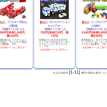
ブリスター２段はし
ポリスステーション
ビッグキャリ
ご消防車
キャリアカー
４台車付
【単価￥７２０】２入
【単価￥７２０】１入
【単価￥９００】６
,584円(本体1,440円、
792円(本体720円、税
5,940円(本体5,40
税144円)
72円)
税540円)
長約40cm。フリクション
全長41.5ｃｍの大きめのキ
全長約41㎝「キャリア
行式の「ブリスター2段は
ャリアカーのおもちゃ「ポリ
ー」デザインの「ビッ
ご消防車」です。
スステーションキャリアカ
リアカー4台車付」です
ー」です。
必ず詳細ページをご覧下さい
必ず詳細ページをご覧下
必ず詳細ページをご覧下さい
[1-11]
全 [11] 商品中
番目の商品を表示して