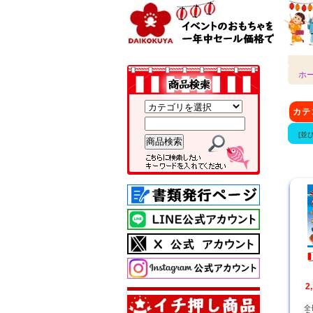
ホ
カテ
[並
2
全