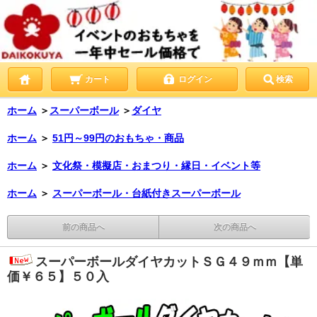
カート
ログイン
検索
ホーム
＞
スーパーボール
＞
ダイヤ
ホーム
＞
51円～99円のおもちゃ・商品
ホーム
＞
文化祭・模擬店・おまつり・縁日・イベント等
ホーム
＞
スーパーボール・台紙付きスーパーボール
前の商品へ
次の商品へ
スーパーボールダイヤカットＳＧ４９ｍｍ【単
価￥６５】５０入