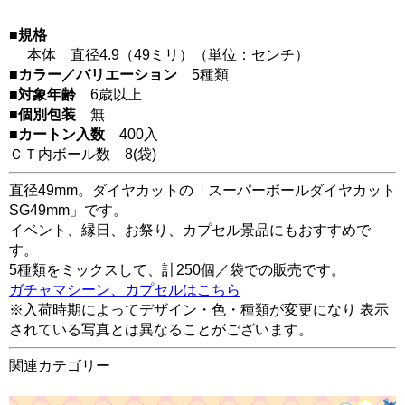
■規格
本体 直径4.9（49ミリ）（単位：センチ）
■カラー／バリエーション
5種類
■対象年齢
6歳以上
■個別包装
無
■カートン入数
400入
ＣＴ内ボール数
8
(袋)
直径49mm。ダイヤカットの「スーパーボールダイヤカット
SG49mm」です。
イベント、縁日、お祭り、カプセル景品にもおすすめで
す。
5種類をミックスして、計250個／袋での販売です。
ガチャマシーン、カプセルはこちら
※入荷時期によってデザイン・色・種類が変更になり 表示
されている写真とは異なることがございます。
関連カテゴリー