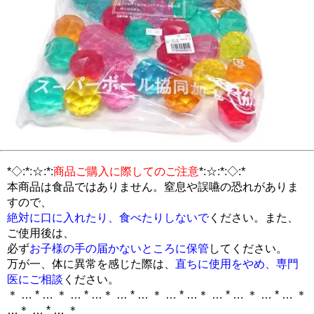
*◇:*:☆:*:
商品ご購入に際してのご注意
*:☆:*:◇:*
本商品は食品ではありません。窒息や誤嚥の恐れがありま
すので、
絶対に口に入れたり、食べたりしないで
ください。また、
ご使用後は、
必ず
お子様の手の届かないところに保管
してください。
万が一、体に異常を感じた際は、
直ちに使用をやめ、専門
医にご相談
ください。
＊ … * … ＊ … * …＊ … * … ＊ … * …＊ … * … ＊ … * … ＊
…＊ … * … ＊