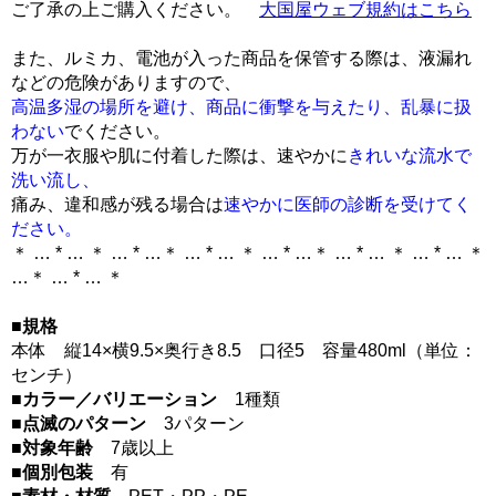
ご了承の上ご購入ください。
大国屋ウェブ規約はこちら
また、ルミカ、電池が入った商品を保管する際は、液漏れ
などの危険がありますので、
高温多湿の場所を避け、商品に衝撃を与えたり、乱暴に扱
わない
でください。
万が一衣服や肌に付着した際は、速やかに
きれいな流水で
洗い流し、
痛み、違和感が残る場合は
速やかに医師の診断を受けてく
ださい。
＊ … * … ＊ … * …＊ … * … ＊ … * …＊ … * … ＊ … * … ＊
…＊ … * … ＊
■規格
本体 縦14×横9.5×奥行き8.5 口径5 容量480ml（単位：
センチ）
■カラー／バリエーション
1種類
■点滅のパターン
3パターン
■対象年齢
7歳以上
■個別包装
有