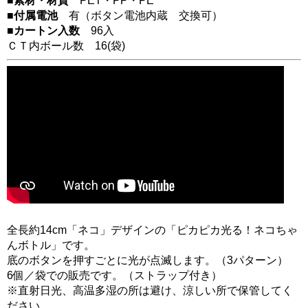
■素材・材質
PET・PP・PE
■付属電池
有（ボタン電池内蔵 交換可）
■カートン入数
96入
ＣＴ内ボール数
16
(袋)
全長約14cm「ネコ」デザインの「ピカピカ光る！ネコちゃ
んボトル」です。
底のボタンを押すごとに光が点滅します。（3パターン）
6個／袋での販売です。（ストラップ付き）
※直射日光、高温多湿の所は避け、涼しい所で保管してく
ださい。