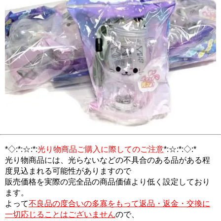
*◇:*:☆:*:
光り物商品ご購入に際してのご注意
*:☆:*:◇:*
光り物商品には、光らないなどの不具合のある品がある程
度見込まれる可能性がありますので
販売価格を実際の完全品の商品価値より低く設定しており
ます。
よって
不良品の度合いの多寡をもって返品・返金・交換に
一切応じることはございません
ので、