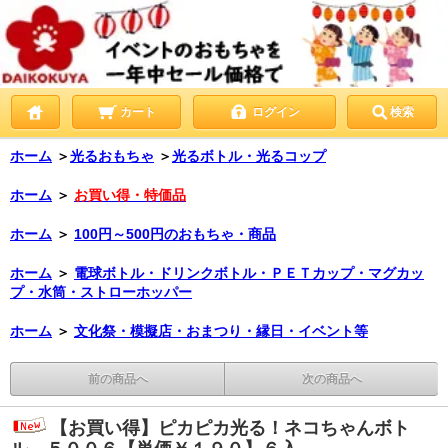
カート
ログイン
検索
ホーム
＞
光るおもちゃ
＞
光るボトル・光るコップ
ホーム
＞
お買い得・特価品
ホーム
＞
100円～500円のおもちゃ・商品
ホーム
＞
電球ボトル・ドリンクボトル・ＰＥＴカップ・マグカッ
プ・水筒・ストローホッパー
ホーム
＞
文化祭・模擬店・おまつり・縁日・イベント等
前の商品へ
次の商品へ
【お買い得】ピカピカ光る！ネコちゃんボト