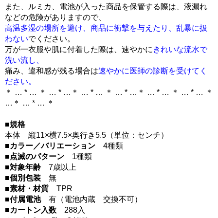
また、ルミカ、電池が入った商品を保管する際は、液漏れ
などの危険がありますので、
高温多湿の場所を避け、商品に衝撃を与えたり、乱暴に扱
わない
でください。
万が一衣服や肌に付着した際は、速やかに
きれいな流水で
洗い流し、
痛み、違和感が残る場合は
速やかに医師の診断を受けてく
ださい。
＊ … * … ＊ … * …＊ … * … ＊ … * …＊ … * … ＊ … * … ＊
…＊ … * … ＊
■規格
本体 縦11×横7.5×奥行き5.5（単位：センチ）
■カラー／バリエーション
4種類
■点滅のパターン
1種類
■対象年齢
7歳以上
■個別包装
無
■素材・材質
TPR
■付属電池
有（電池内蔵 交換不可）
■カートン入数
288入