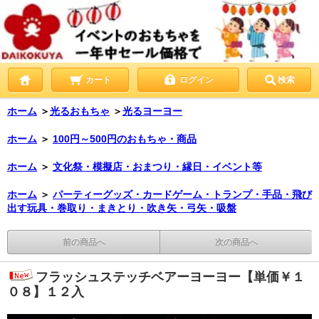
カート
ログイン
検索
ホーム
＞
光るおもちゃ
＞
光るヨーヨー
ホーム
＞
100円～500円のおもちゃ・商品
ホーム
＞
文化祭・模擬店・おまつり・縁日・イベント等
ホーム
＞
パーティーグッズ・カードゲーム・トランプ・手品・飛び
出す玩具・巻取り・まきとり・吹き矢・弓矢・吸盤
前の商品へ
次の商品へ
フラッシュステッチベアーヨーヨー【単価￥１
０８】１２入