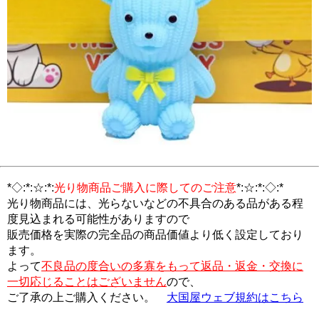
*◇:*:☆:*:
光り物商品ご購入に際してのご注意
*:☆:*:◇:*
光り物商品には、光らないなどの不具合のある品がある程
度見込まれる可能性がありますので
販売価格を実際の完全品の商品価値より低く設定しており
ます。
よって
不良品の度合いの多寡をもって返品・返金・交換に
一切応じることはございません
ので、
ご了承の上ご購入ください。
大国屋ウェブ規約はこちら