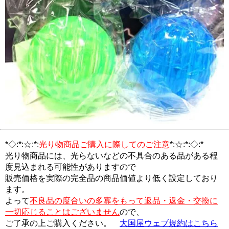
*◇:*:☆:*:
光り物商品ご購入に際してのご注意
*:☆:*:◇:*
光り物商品には、光らないなどの不具合のある品がある程
度見込まれる可能性がありますので
販売価格を実際の完全品の商品価値より低く設定しており
ます。
よって
不良品の度合いの多寡をもって返品・返金・交換に
一切応じることはございません
ので、
ご了承の上ご購入ください。
大国屋ウェブ規約はこちら