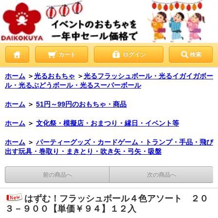
カート
ログイン
検索
ホーム
＞
光るおもちゃ
＞
光るフラッシュボール・光るイガイガボー
ル・光るぶどうボール・光るスーパーボール
ホーム
＞
51円～99円のおもちゃ・商品
ホーム
＞
文化祭・模擬店・おまつり・縁日・イベント等
ホーム
＞
パーティーグッズ・カードゲーム・トランプ・手品・飛び
出す玩具・巻取り・まきとり・吹き矢・弓矢・吸盤
前の商品へ
次の商品へ
はずむ！フラッシュボール４色アソート ２０
３－９００【単価￥９４】１２入