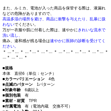
また、ルミカ、電池が入った商品を保管する際は、液漏れ
などの危険がありますので、
高温多湿の場所を避け、商品に衝撃を与えたり、乱暴に扱
わない
でください。
万が一衣服や肌に付着した際は、速やかに
きれいな流水で
洗い流し、
痛み、違和感が残る場合は
速やかに医師の診断を受けてく
ださい。
＊ … * … ＊ … * …＊ … * … ＊ … * …＊ … * … ＊ … * … ＊
…＊ … * … ＊
■規格
本体 直径6（単位：センチ）
■カラーバリエーション
4色
■点滅のパターン
1パターン
■対象年齢
6歳以上
■個別包装
有
■素材・材質
TPR
■付属電池
有（電池内蔵 交換不可）