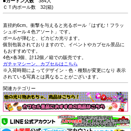
■カートン入数
384入
ＣＴ内ボール数
32
(箱)
直径約6cm。衝撃を与えると光るボール「はずむ！フラッ
シュボール４色アソート」です。
ボールが弾むと、ピカピカ光ります。
個別包装されておりますので、イベントやカプセル景品に
もおすすめです。
4色×各3個、計12個／箱での販売です。
ガチャマシーン、カプセルはこちら
※入荷時期によってデザイン・色・種類が変更になり 表示
されている写真とは異なることがございます。
関連カテゴリー