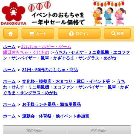
カート
ログイン
検索
ホーム
＞
おもちゃ・ホビー・ゲーム
縁日おもちゃ・くじもの
＞
うちわ・せんす・ミニ扇風機・エコファ
ン・サンバイザー・風車・かざぐるま・サングラス・めがね
ホーム
＞
31円～50円のおもちゃ・商品
ホーム
＞
文化祭・模擬店・おまつり・縁日・イベント等
＞
うち
わ・せんす・ミニ扇風機・エコファン・サンバイザー・風車・かざ
ぐるま・サングラス・めがね
ホーム
＞
お子様ランチ景品・頒布用景品
ホーム
＞
運動会・体育祭・他イベント参加賞
前の商品へ
次の商品へ