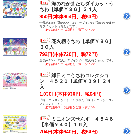
海のなかまたちダイカットう
ちわ【単価￥３６】２４入
950円(本体864円、税86円)
全長約23㎝「海のいきもの」デザインの「海のなかまた
ちダイカットうちわ」です。
必ず詳細ページ説明をご覧下さい >>
花火柄うちわ【単価￥３６】
２０入
792円(本体720円、税72円)
全長約22㎝「花火」デザインの「花火柄うちわ」です。
必ず詳細ページ説明をご覧下さい >>
縁日ミニうちわコレクショ
ン ４５２０【単価￥３９】２４
入
1,030円(本体936円、税94円)
「縁日グッズ」がデザインされた「縁日ミニうちわコレ
クション」です。
必ず詳細ページ説明をご覧下さい >>
ミニオンズせんす ４６４８
【単価￥４０】１６入
704円(本体640円、税64円)