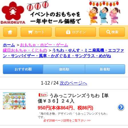
カート
ログイン
検索
ホーム
＞
おもちゃ・ホビー・ゲーム
縁日おもちゃ・くじもの
＞
うちわ・せんす・ミニ扇風機・エコファ
ン・サンバイザー・風車・かざぐるま・サングラス・めがね
おすすめ順
価格順
新着順
1-12 / 24
次のページへ
うみっこフレンズうちわ【単
価￥３６】２４入
950円(本体864円、税86円)
「海の生き物」デザインの「うみっこフレンズうちわ」
です。
必ず詳細ページ説明をご覧下さい >>