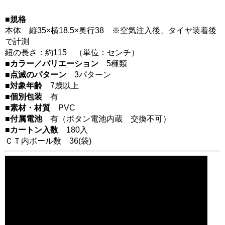
■規格
本体 縦35×横18.5×奥行38 ※空気注入後、タイヤ装着後
で計測
紐の長さ：約115 （単位：センチ）
■カラー／バリエーション
5種類
■点滅のパターン
3パターン
■対象年齢
7歳以上
■個別包装
有
■素材・材質
PVC
■付属電池
有（ボタン電池内蔵 交換不可）
■カートン入数
180入
ＣＴ内ボール数
36
(袋)