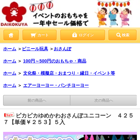
カート
ログイン
検索
ホーム
＞
ビニール玩具
＞
おさんぽ
ホーム
＞
100円～500円のおもちゃ・商品
ホーム
＞
文化祭・模擬店・おまつり・縁日・イベント等
ホーム
＞
エアーヨーヨー・パンチヨーヨー
前の商品へ
次の商品へ
ピカピカゆめかわおさんぽユニコーン ４２５
７【単価￥２５３】５入