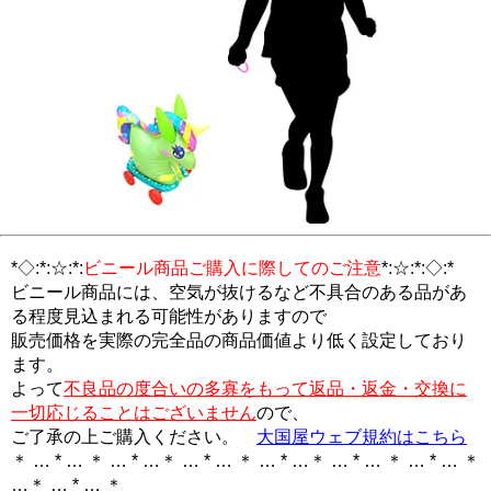
*◇:*:☆:*:
ビニール商品ご購入に際してのご注意
*:☆:*:◇:*
ビニール商品には、空気が抜けるなど不具合のある品があ
る程度見込まれる可能性がありますので
販売価格を実際の完全品の商品価値より低く設定しており
ます。
よって
不良品の度合いの多寡をもって返品・返金・交換に
一切応じることはございません
ので、
ご了承の上ご購入ください。
大国屋ウェブ規約はこちら
＊ … * … ＊ … * …＊ … * … ＊ … * …＊ … * … ＊ … * … ＊
…＊ … * … ＊