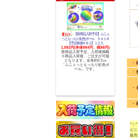
【新商品入荷予定】ムニュ
っともっちり虹色ボール ５４１８
【予定単価￥８２】１２入
1,082円(本体984円、税98円)
新商品入荷予定、入荷後掲載
※商品入荷後、ご注文が可能
となります。全長約5.5㎝
・ 
「ムニュっともっちり虹色ボ
ール」です。
・ 
・ 
・ 
*◇:*
ビニ
販売