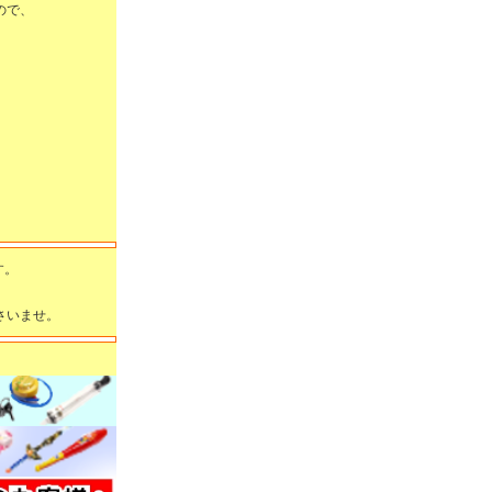
ので、
す。
さいませ。