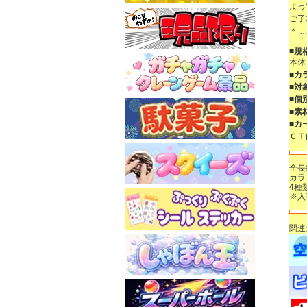
よっ
ご了
＊ …
■規
本体
■カ
■対
■個
■素
■カ
Ｃ
全長
カラ
4種
※入
関連