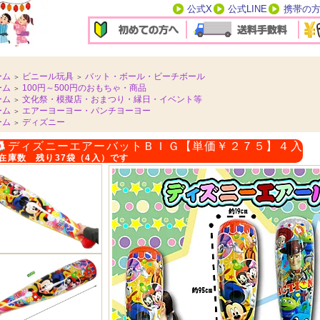
公式X
公式LINE
携帯の
ーム
ビニール玩具
バット・ボール・ビーチボール
＞
＞
ーム
100円～500円のおもちゃ・商品
＞
ーム
文化祭・模擬店・おまつり・縁日・イベント等
＞
ーム
エアーヨーヨー・パンチヨーヨー
＞
ーム
ディズニー
＞
ディズニーエアーバットＢＩＧ【単価￥２７５】４入
在庫数 残り37袋（4入）です