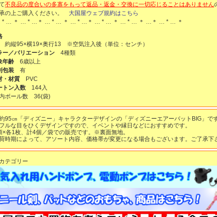
て
不良品の度合いの多寡をもって返品・返金・交換に一切応じることはありません
承の上ご購入ください。
大国屋ウェブ規約はこちら
 * … ＊ … * …＊ … * … ＊ … * …＊ … * … ＊ … * … ＊ …＊ … * … ＊
格
 約縦95×横19×奥行13 ※空気注入後（単位：センチ）
ラー／バリエーション
4種類
象年齢
6歳以上
別包装
有
材・材質
PVC
ートン入数
144入
Ｔ内ボール数
36
(袋)
約95㎝「ディズニー」キャラクターデザインの「ディズニーエアーバットBIG」で
フルな目をひくデザインですので、イベントや縁日などにおすすめです。
類×各1枚、計4個／袋での販売です。※裏面無地。
荷時期によって、アソート内容、価格帯が変更になる場合もございます。ご了承下
カテゴリー