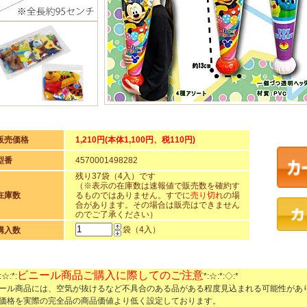
販売価格
1,210円(本体1,100円、税110円)
型番
4570001498282
残り37袋（4入）です
（※表示の在庫数は速報値で販売数を確約す
在庫数
るものではありません。すでに
売り切れ
の場
合があります。その場合は販売はできません
のでご了承ください）
袋（4入）
購入数
ビニール商品ご購入に際してのご注意
:☆:*:
*:☆:*:◇:*
ール商品には、空気が抜けるなど不具合のある品がある程度見込まれる可能性があ
価格を実際の完全品の商品価値より低く設定しております。