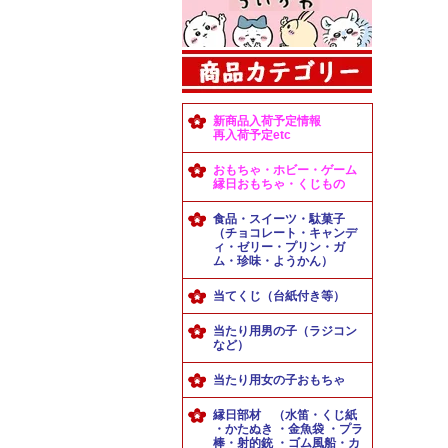
新商品入荷予定情報
再入荷予定etc
おもちゃ・ホビー・ゲーム
縁日おもちゃ・くじもの
食品・スイーツ・駄菓子
（チョコレート・キャンデ
ィ・ゼリー・プリン・ガ
ム・珍味・ようかん）
当てくじ（台紙付き等）
当たり用男の子（ラジコン
など）
当たり用女の子おもちゃ
縁日部材 （水笛・くじ紙
・かたぬき ・金魚袋 ・プラ
棒・射的銃 ・ゴム風船・カ