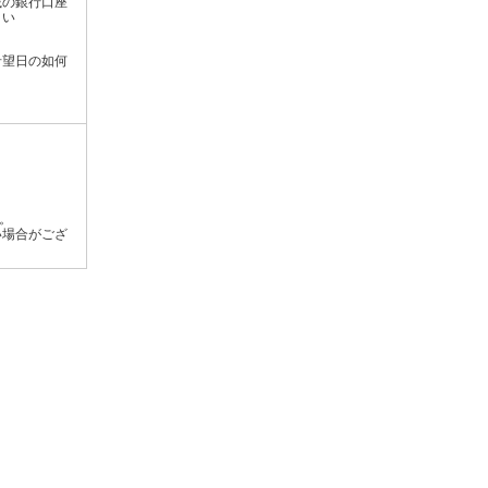
載の銀行口座
さい
希望日の如何
す。
い場合がござ