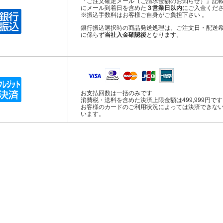
『ご注文確定メール（ご請求金額のお知らせ）』記
にメール到着日を含めた
３営業日以内
にご入金くだ
※振込手数料はお客様ご自身がご負担下さい 。
銀行振込選択時の商品発送処理は、ご注文日・配送
に係らず
当社入金確認後
となります。
お支払回数は一括のみです
消費税・送料を含めた決済上限金額は499,999円で
お客様のカードのご利用状況によっては決済できな
います。