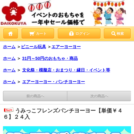
カート
ログイン
検索
ホーム
＞
ビニール玩具
＞
エアーヨーヨー
ホーム
＞
31円～50円のおもちゃ・商品
ホーム
＞
文化祭・模擬店・おまつり・縁日・イベント等
ホーム
＞
エアーヨーヨー・パンチヨーヨー
前の商品へ
次の商品へ
うみっこフレンズパンチヨーヨー【単価￥４
６】２４入