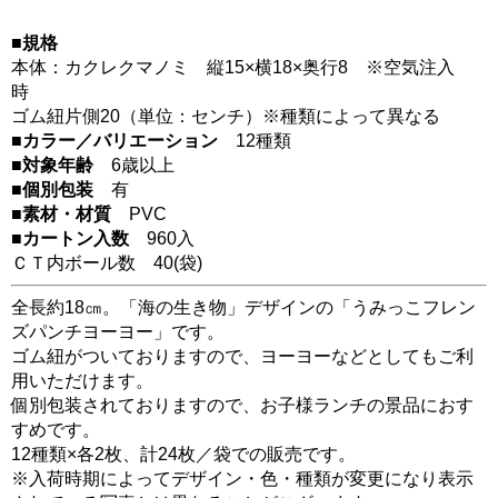
■規格
本体：カクレクマノミ 縦15×横18×奥行8 ※空気注入
時
ゴム紐片側20（単位：センチ）※種類によって異なる
■カラー／バリエーション
12種類
■対象年齢
6歳以上
■個別包装
有
■素材・材質
PVC
■カートン入数
960入
ＣＴ内ボール数
40
(袋)
全長約18㎝。「海の生き物」デザインの「うみっこフレン
ズパンチヨーヨー」です。
ゴム紐がついておりますので、ヨーヨーなどとしてもご利
用いただけます。
個別包装されておりますので、お子様ランチの景品におす
すめです。
12種類×各2枚、計24枚／袋での販売です。
※入荷時期によってデザイン・色・種類が変更になり表示