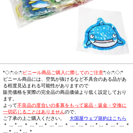
*◇:*:☆:*:
ビニール商品ご購入に際してのご注意
*:☆:*:◇:*
ビニール商品には、空気が抜けるなど不具合のある品があ
る程度見込まれる可能性がありますので
販売価格を実際の完全品の商品価値より低く設定しており
ます。
よって
不良品の度合いの多寡をもって返品・返金・交換に
一切応じることはありません
ので、
ご了承の上ご購入ください。
大国屋ウェブ規約はこちら
＊ … * … ＊ … * …＊ … * … ＊ … * …＊ … * … ＊ … * … ＊
…＊ … * … ＊