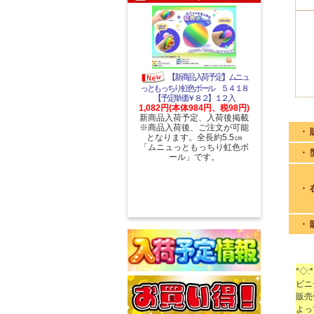
【新商品入荷予定】ムニュ
っともっちり虹色ボール ５４１８
【予定単価￥８２】１２入
1,082円(本体984円、税98円)
新商品入荷予定、入荷後掲載
※商品入荷後、ご注文が可能
・ 
となります。全長約5.5㎝
「ムニュっともっちり虹色ボ
・ 
ール」です。
・ 
・ 
*◇:*
ビニ
販売
よっ