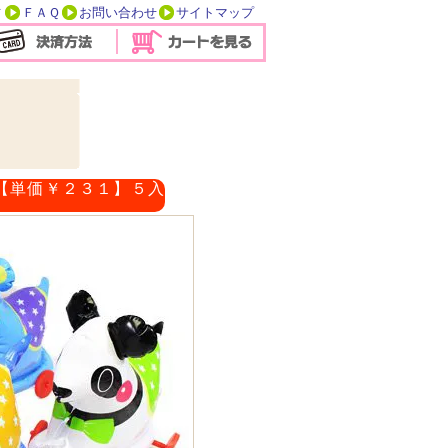
方
ＦＡＱ
お問い合わせ
サイトマップ
【単価￥２３１】５入