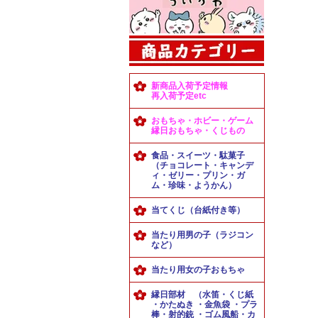
新商品入荷予定情報
再入荷予定etc
おもちゃ・ホビー・ゲーム
縁日おもちゃ・くじもの
食品・スイーツ・駄菓子
（チョコレート・キャンデ
ィ・ゼリー・プリン・ガ
ム・珍味・ようかん）
当てくじ（台紙付き等）
当たり用男の子（ラジコン
など）
当たり用女の子おもちゃ
縁日部材 （水笛・くじ紙
・かたぬき ・金魚袋 ・プラ
棒・射的銃 ・ゴム風船・カ