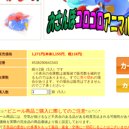
販売価格
1,271円(本体1,155円、税116円)
型番
4538290641543
残り2袋（5入）です
（※表示の在庫数は速報値で販売数を確約す
在庫数
るものではありません。すでに
売り切れ
の場
合があります。その場合は販売はできません
のでご了承ください）
袋（5入）
購入数
ビニール商品ご購入に際してのご注意
:☆:*:
*:☆:*:◇:*
ール商品には、空気が抜けるなど不具合のある品がある程度見込まれる可能性があ
価格を実際の完全品の商品価値より低く設定しております。
て
不良品の度合いの多寡をもって返品・返金・交換に一切応じることはございませ