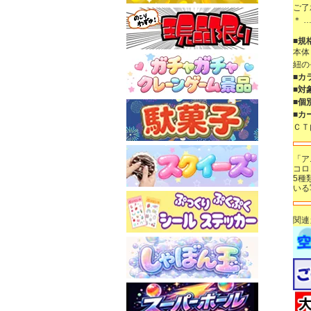
ご了
＊ …
■規
本体
紐の
■カ
■対
■個
■カ
Ｃ
「ア
コロ
5種
いる
関連