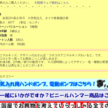
承の上ご購入ください。
大国屋ウェブ規約はこちら
 * … ＊ … * …＊ … * … ＊ … * …＊ … * … ＊ … * … ＊ …＊ … * … ＊
格
 全長23×高さ30.5 ※空気注入、タイヤ装着後計測
長さ：約77 （単位：センチ）
ラー／バリエーション
5種類
象年齢
3歳以上
別包装
有
ートン入数
180入
Ｔ内ボール数
36
(袋)
ニマルキッズ」デザインのおさんぽ「コロコロアニマルキッズわいるど」です。
コロと引っ張ってお散歩ごっこが楽しめます。
類×各1枚、計5枚／袋での販売です。 ※入荷時期によってデザイン・色・種類が変更
写真とは異なることがございます。
カテゴリー