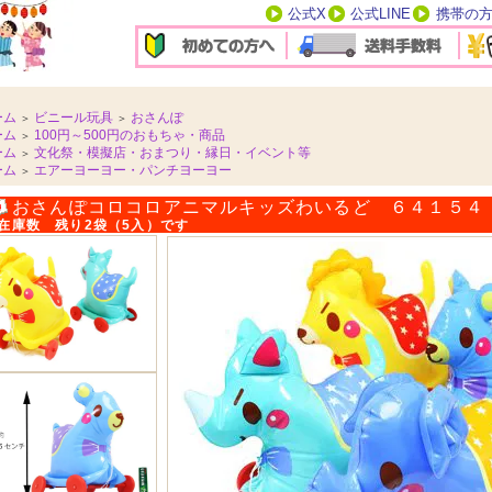
公式X
公式LINE
携帯の
ーム
ビニール玩具
おさんぽ
＞
＞
ーム
100円～500円のおもちゃ・商品
＞
ーム
文化祭・模擬店・おまつり・縁日・イベント等
＞
ーム
エアーヨーヨー・パンチヨーヨー
＞
おさんぽコロコロアニマルキッズわいるど ６４１５４
在庫数 残り2袋（5入）です