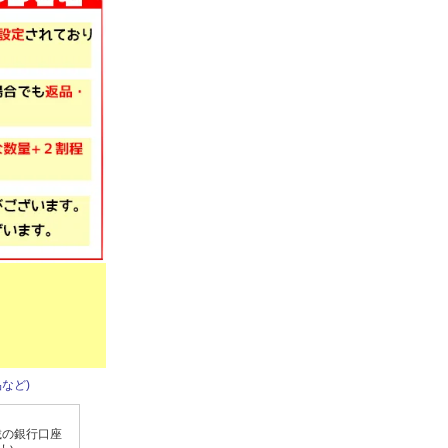
など)
載の銀行口座
さい