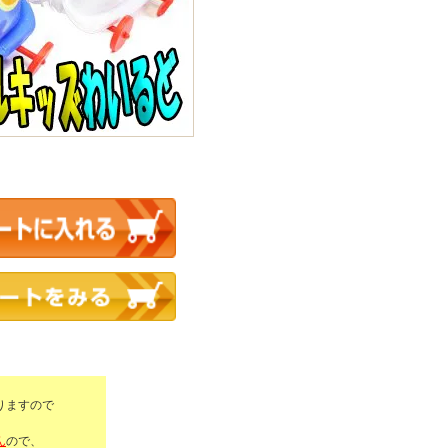
りますので
ん
ので、