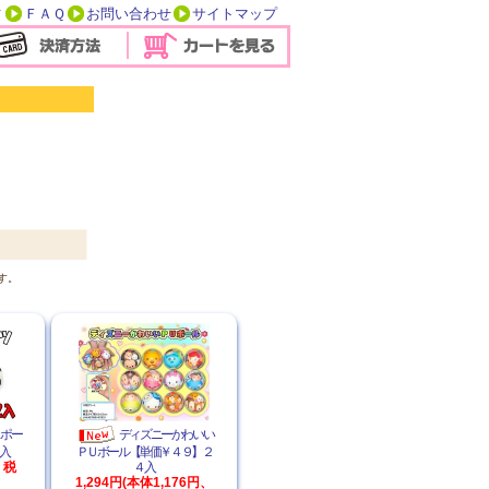
方
ＦＡＱ
お問い合わせ
サイトマップ
す。
スポー
ディズニーかわいい
入
ＰＵボール【単価￥４９】２
、税
４入
1,294円(本体1,176円、