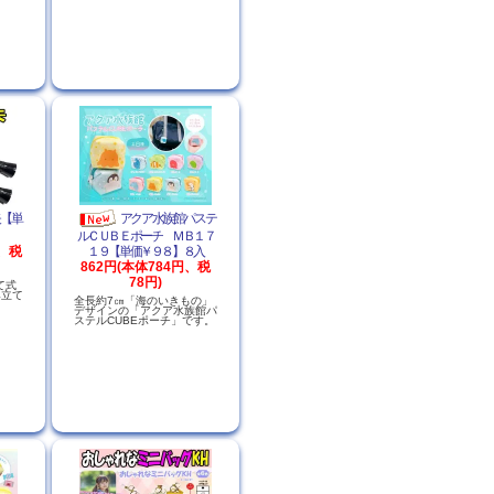
矢【単
アクア水族館パステ
ルＣＵＢＥポーチ ＭＢ１７
円、税
１９【単価￥９８】８入
862円(本体784円、税
78円)
て式
み立て
全長約7㎝「海のいきもの」
デザインの「アクア水族館パ
ステルCUBEポーチ」です。