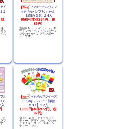
ーアイ
ハッピーハロウィン
１２
やわらかパンプキンボール
【単価￥３６】２４入
、税
950円(本体864円、税
86円)
を押
直径6.3cm「ハロウィン」デ
すおも
ザインの「ハッピーハロウィ
アイス
ンやわらかパンプキンボー
ル」です。
ラフル
やわらかスクイーズ
１８
アイスキャンディー【単価
２入
￥８１】１２入
0円、
1,069円(本体972円、税
97円)
」デ
全長12ｃｍ「アイスキャン
カラフ
ディー」デザインの「やわら
です。
かスクイーズ アイスキャン
ディー」です。