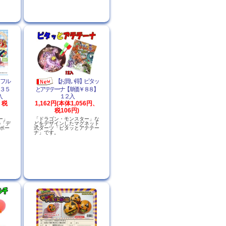
ラフル
【お買い得】ピタッ
３５
とアテテーナ【単価￥８８】
入
１２入
、税
1,162円(本体1,056円、
税106円)
ー」
「ドラゴン・モンスター」な
の「デ
どをデザインしたマグネット
Eポー
式ダーツ「ピタッとアテテー
ナ」です。