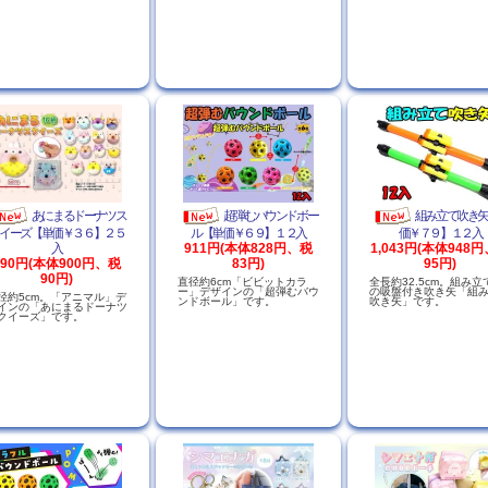
あにまるドーナツス
超弾むバウンドボー
組み立て吹き
イーズ【単価￥３６】２５
ル【単価￥６９】１２入
価￥７９】１２入
入
911円(本体828円、税
1,043円(本体948
990円(本体900円、税
83円)
95円)
90円)
直径約6cm「ビビットカラ
全長約32.5cm。組み立
ー」デザインの「超弾むバウ
の吸盤付き吹き矢「組
径約5cm。「アニマル」デ
ンドボール」です。
吹き矢」です。
インの「あにまるドーナツ
クイーズ」です。