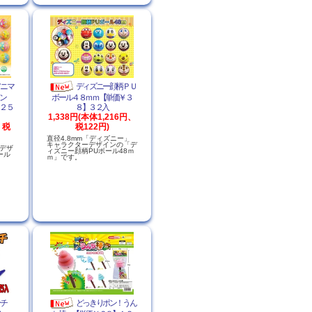
アニマ
ディズニー顔柄ＰＵ
ョン
ボール４８ｍｍ【単価￥３
２５
８】３２入
1,338円(本体1,216円、
、税
税122円)
直径4.8mm「ディズニー」
キャラクターデザインの「デ
」デザ
ィズニー顔柄PUボール48ｍ
ール
ｍ」です。
ンチ
どっきりポン！うん