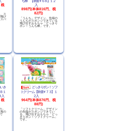
入
ち棒 【単価￥６８】１２
、税
入
898円(本体816円、税
82円)
と、ス
が飛び
「うんち」デザイン、先端の
イスパ
うんちがスポンジできている
飛び出すおもちゃ「どっきり
ポン！うんち棒」です。
のいき
どっきりポン！ソフ
Ｂ１
トクリーム【単価￥７３】１
８入
２入
、税
964円(本体876円、税
88円)
の」
「ソフトクリーム」デザイン
ゃ海の
の先端がスポンジできてい
で
る、飛び出すおもちゃ「どっ
きりポン！ソフトクリーム」
です。