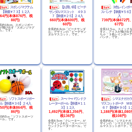
スポンジマグナム
【お買い得】ビーチ
３色レインボ
【単価￥７３】１２入
サンダルマスコット ４９３
スパンチ【単価￥５６】
964円(本体876円、税
７【単価￥２５】２４入
入
88円)
660円(本体600円、税
739円(本体672円
60円)
67円)
長約18cm。スポンジボー
が飛び出す「スポンジマグ
全長約6.6cm「ビーチサンダ
全長12.5㎝。スイッチ
ム」です。
ル」デザインの「ビーチサン
すと、アイスが飛び出
ダルマスコット」です。
ちゃ「３色レインボー
パンチ」です。
ソフトスポーツボー
スーパーバウンドク
シマエナガカ
ル【単価￥３６】２４入
レーターボール【単価￥１１
マスコットポーチ ＭＢ
950円(本体864円、税
３】１２入
６７【単価￥９０】１
86円)
1,492円(本体1,356円、
1,188円(本体1,08
税136円)
税108円)
径約5㎝「ソフトスポーツ
ール」です。
全長6.5cm「クレーター」が
全長約8㎝「シマエナガ
デザインされた「スーパーバ
ザインの「シマエナガ
ウンドクレーターボール」で
ルマスコットポーチ」
す。