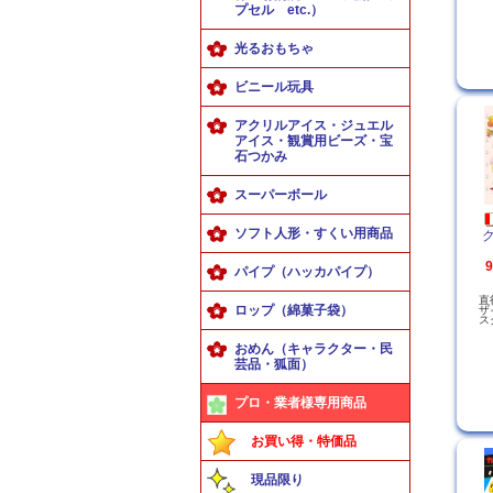
プセル etc.）
光るおもちゃ
ビニール玩具
アクリルアイス・ジュエル
アイス・観賞用ビーズ・宝
石つかみ
スーパーボール
ソフト人形・すくい用商品
ク
パイプ（ハッカパイプ）
直
ロップ（綿菓子袋）
ザ
ス
おめん（キャラクター・民
芸品・狐面）
プロ・業者様専用商品
お買い得・特価品
現品限り