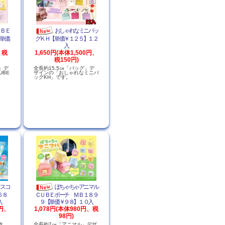
ＵＢＥ
おしゃれなミニバッ
単価
グＫＨ【単価￥１２５】１２
入
、税
1,650円(本体1,500円、
税150円)
」デ
全長約15.5㎝「バッグ」デ
UBE
ザインの「おしゃれなミニバ
ッグKH」です。
マスコ
ぽちゃちゃアニマル
６８
ＣＵＢＥポーチ ＭＢ１８９
入
９【単価￥９８】１０入
0円、
1,078円(本体980円、税
98円)
き
全長約7㎝「アニマル」デザ