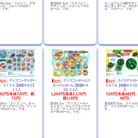
径6.3cm「フルーツ」デザ
直径約6.3cm「スヌーピー」
サッカーなど4柄デザイ
ンの「フルーツPUボー
デザインの「スヌーピーPU
水に浮くボール「PUボ
」です。
ボール」です。
ル スポーツ」です。
ディズニーＰＵボー
ディズニーオールス
スイカＰＵボ
 ５７２４【単価￥６０】
ターＰＵボール【単価￥４
５４７６【単価￥４０】
１２入
９】２４入
入
792円(本体720円、税
1,294円(本体1,176円、
528円(本体480円
72円)
税118円)
48円)
径6㎝「ディズニー」キャ
直径6.3㎝「ディズニーオー
直径約5.5cm。スイカ
クターデザインの「ディズ
ルスター」キャラクターデザ
の「スイカPUボール」
ーPUボール」です。
インの「ディズニーオールス
す。
ターPUボール」です。