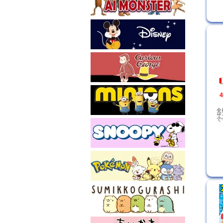
全
ザ
で