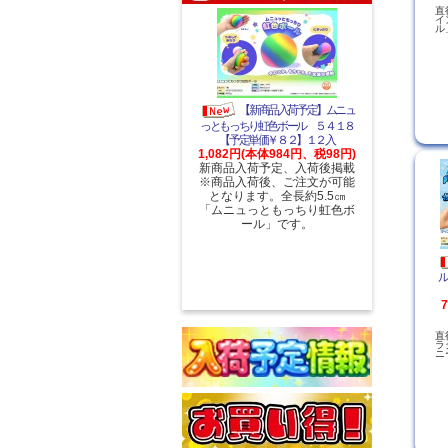
直
イ
ル
【新商品入荷予定】ムニュ
っともっちり虹色ボール ５４１８
【予定単価￥８２】１２入
1,082円(本体984円、税98円)
新商品入荷予定、入荷後掲載
※商品入荷後、ご注文が可能
となります。全長約5.5㎝
「ムニュっともっちり虹色ボ
ール」です。
ル
直
ラ
ニ