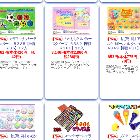
カラフルサッカーＰ
ふわもちＰＵバター
【お買い得】
Ｕボール ５３３５【単価
スクイーズ ５５３２【単価
ルＰＵボールコレクシ
￥３５】１２入
￥２８６】１０入
４８４９【単価￥３１】
462円(本体420円、税
3,146円(本体2,860円、
入
42円)
税286円)
853円(本体775円
78円)
径約6cm「サッカーボー
全長約13.5㎝「バター」デ
」デザインの「カラフルサ
ザインの「ふわもちPUバタ
直径4.3cm「アニマル
カーPUボール」です。
ースクイーズ」です。
インの「アニマルPUボ
コレクション」です。
【お買い得】ゆめか
スーパーボールデラ
プチアイスパ