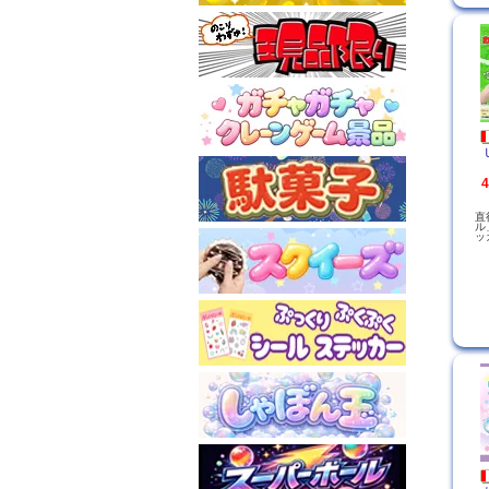
直
ル
ッ