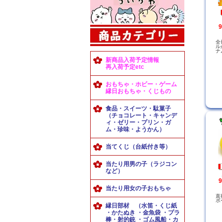
全
ル
ナ
新商品入荷予定情報
再入荷予定etc
おもちゃ・ホビー・ゲーム
縁日おもちゃ・くじもの
食品・スイーツ・駄菓子
（チョコレート・キャンデ
ィ・ゼリー・プリン・ガ
ム・珍味・ようかん）
当てくじ（台紙付き等）
当たり用男の子（ラジコン
など）
当たり用女の子おもちゃ
直
ボ
縁日部材 （水笛・くじ紙
・かたぬき ・金魚袋 ・プラ
棒・射的銃 ・ゴム風船・カ