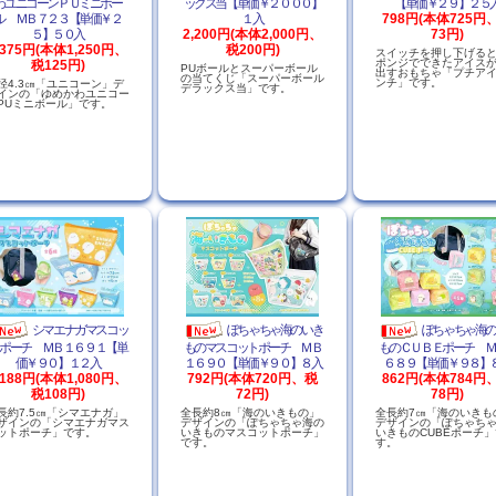
わユニコーンＰＵミニボー
ックス当【単価￥２０００】
【単価￥２９】２５
ル ＭＢ７２３【単価￥２
１入
798円(本体725円
５】５０入
2,200円(本体2,000円、
73円)
,375円(本体1,250円、
税200円)
スイッチを押し下げる
ポンジでできたアイス
税125円)
PUボールとスーパーボール
出すおもちゃ「プチア
の当てくじ「スーパーボール
ンチ」です。
径4.3㎝「ユニコーン」デ
デラックス当」です。
インの「ゆめかわユニコー
PUミニボール」です。
シマエナガマスコッ
ぽちゃちゃ海のいき
ぽちゃちゃ海
ポーチ ＭＢ１６９１【単
ものマスコットポーチ ＭＢ
ものＣＵＢＥポーチ Ｍ
価￥９０】１２入
１６９０【単価￥９０】８入
６８９【単価￥９８】
,188円(本体1,080円、
792円(本体720円、税
862円(本体784円
税108円)
72円)
78円)
長約7.5㎝「シマエナガ」
全長約8㎝「海のいきもの」
全長約7㎝「海のいきも
ザインの「シマエナガマス
デザインの「ぽちゃちゃ海の
デザインの「ぽちゃち
ットポーチ」です。
いきものマスコットポーチ」
いきものCUBEポーチ」
です。
す。