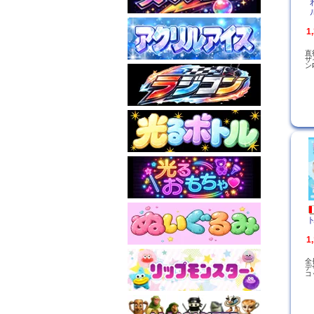
1
直
ザ
ン
ト
1
全
デ
コ