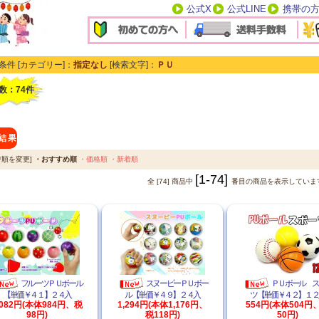
公式X
公式LINE
携帯の
条件 [カテゴリー]：
指定なし
[検索文字]：
ＰＵ
件数：
74
件
結果
び順を変更]
・おすすめ順
・価格順
・新着順
[1-74]
全 [74] 商品中
番目の商品を表示していま
フルーツＰＵボール
スヌーピーＰＵボー
ＰＵボール 
【単価￥４１】２４入
ル【単価￥４９】２４入
ツ【単価￥４２】１２
,082円(本体984円、税
1,294円(本体1,176円、
554円(本体504円
98円)
税118円)
50円)