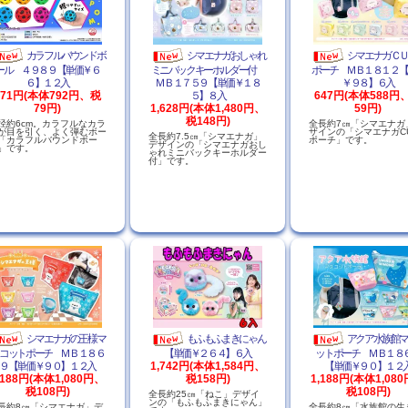
カラフルバウンドボ
シマエナガおしゃれ
シマエナガＣ
ール ４９８９【単価￥６
ミニバックキーホルダー付
ポーチ ＭＢ１８１２【
６】１２入
ＭＢ１７５９【単価￥１８
￥９８】６入
871円(本体792円、税
５】８入
647円(本体588円
79円)
1,628円(本体1,480円、
59円)
税148円)
径約6cm。カラフルなカラ
全長約7㎝「シマエナガ
が目を引く、よく弾むボー
ザインの「シマエナガC
全長約7.5㎝「シマエナガ」
「カラフルバウンドボー
ポーチ」です。
デザインの「シマエナガおし
」です。
ゃれミニバックキーホルダー
付」です。
シマエナガの王様マ
もふもふまきにゃん
アクア水族館
コットポーチ ＭＢ１８６
【単価￥２６４】６入
ットポーチ ＭＢ１８
９【単価￥９０】１２入
1,742円(本体1,584円、
【単価￥９０】１２
,188円(本体1,080円、
税158円)
1,188円(本体1,08
税108円)
税108円)
全長約25㎝「ねこ」デザイ
ンの「もふもふまきにゃん」
長約8㎝「シマエナガ」デ
全長約8㎝「水族館の生