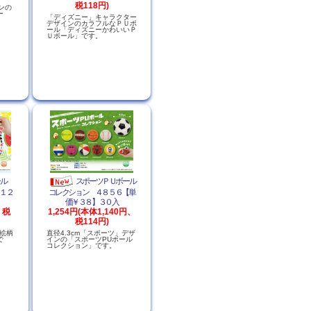
税118円)
ンの
ー
「ディズニー」キャラクター
デザインのカラフルなＰＵボ
ール「ディズニーかわいいＰ
Ｕボール」です。
ール
スポーツＰＵボール
１２
コレクション ４８５６【単
価￥３８】３０入
、税
1,254円(本体1,140円、
税114円)
の絵柄
直径4.3cm「スポーツ」デザ
で
インの「スポーツPUボール
コレクション」です。