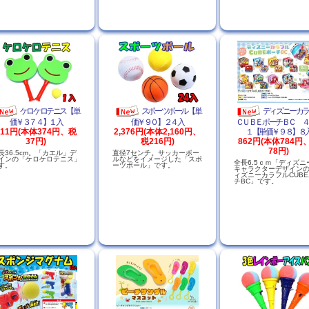
ケロケロテニス【単
スポーツボール【単
ディズニーカ
価￥３７４】１入
価￥９０】２４入
ＣＵＢＥポーチＢＣ ４
411円(本体374円、税
2,376円(本体2,160円、
１【単価￥９８】８
37円)
税216円)
862円(本体784円
78円)
長36.5cm。「カエル」デ
直径7センチ。サッカーボー
インの「ケロケロテニス」
ルなどをイメージした「スポ
全長6.5ｃｍ「ディズニ
す。
ーツボール」です。
キャラクターデザイン
ィズニーカラフルCUB
チBC」です。