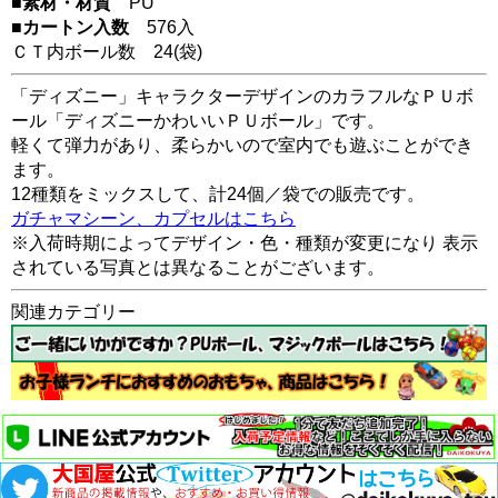
■素材・材質
PU
■カートン入数
576入
ＣＴ内ボール数
24
(袋)
「ディズニー」キャラクターデザインのカラフルなＰＵボ
ール「ディズニーかわいいＰＵボール」です。
軽くて弾力があり、柔らかいので室内でも遊ぶことができ
ます。
12種類をミックスして、計24個／袋での販売です。
ガチャマシーン、カプセルはこちら
※入荷時期によってデザイン・色・種類が変更になり 表示
されている写真とは異なることがございます。
関連カテゴリー