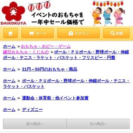
カート
ログイン
検索
ホーム
＞
おもちゃ・ホビー・ゲーム
縁日おもちゃ・くじもの
＞
ボール・ＰＵボール・野球ボール・伸縮
ボール・テニス・ラケット・バスケット・フリスビー・円盤
ホーム
＞
31円～50円のおもちゃ・商品
ホーム
＞
ボール・ＰＵボール・野球ボール・伸縮ボール・テニス・
ラケット・バスケット
ホーム
＞
運動会・体育祭・他イベント参加賞
ホーム
＞
ディズニー
前の商品へ
次の商品へ