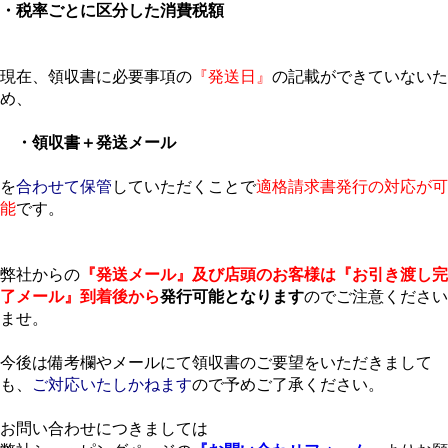
・税率ごとに区分した消費税額
現在、領収書に必要事項の
『発送日』
の記載ができていないた
め、
・領収書＋発送メール
を
合わせて保管
していただくことで
適格請求書発行の対応が可
能
です。
弊社からの
『発送メール』及び店頭のお客様は『お引き渡し完
了メール』到着後から
発行可能となります
のでご注意ください
ませ。
今後は備考欄やメールにて領収書のご要望をいただきまして
も、
ご対応いたしかねます
ので予めご了承ください。
お問い合わせにつきましては