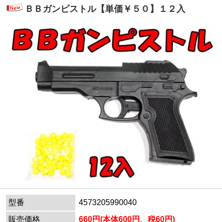
ＢＢガンピストル【単価￥５０】１２入
型番
4573205990040
販売価格
660円(本体600円、税60円)