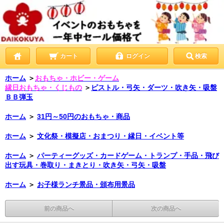
カート
ログイン
検索
ホーム
＞
おもちゃ・ホビー・ゲーム
縁日おもちゃ・くじもの
＞
ピストル・弓矢・ダーツ・吹き矢・吸盤
ＢＢ弾玉
ホーム
＞
31円～50円のおもちゃ・商品
ホーム
＞
文化祭・模擬店・おまつり・縁日・イベント等
ホーム
＞
パーティーグッズ・カードゲーム・トランプ・手品・飛び
出す玩具・巻取り・まきとり・吹き矢・弓矢・吸盤
ホーム
＞
お子様ランチ景品・頒布用景品
前の商品へ
次の商品へ