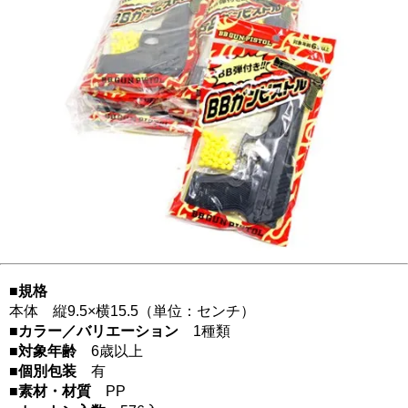
■規格
本体 縦9.5×横15.5（単位：センチ）
■カラー／バリエーション
1種類
■対象年齢
6歳以上
■個別包装
有
■素材・材質
PP