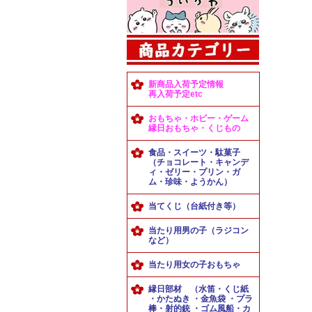
新商品入荷予定情報
再入荷予定etc
おもちゃ・ホビー・ゲーム
縁日おもちゃ・くじもの
食品・スイーツ・駄菓子
（チョコレート・キャンデ
ィ・ゼリー・プリン・ガ
ム・珍味・ようかん）
当てくじ（台紙付き等）
当たり用男の子（ラジコン
など）
当たり用女の子おもちゃ
縁日部材 （水笛・くじ紙
・かたぬき ・金魚袋 ・プラ
棒・射的銃 ・ゴム風船・カ