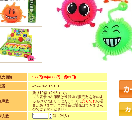
販売価格
977円(本体888円、税89円)
型番
4544042115910
残り10箱（24入）です
（※表示の在庫数は速報値で販売数を確約す
在庫数
るものではありません。すでに
売り切れ
の場
合があります。その場合は販売はできません
のでご了承ください）
箱（24入）
購入数