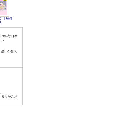
グ【単価
入
載の銀行口座
さい
希望日の如何
す。
い場合がござ