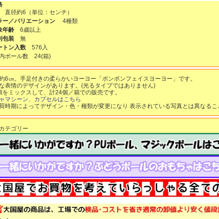
格
 直径約6（単位：センチ）
ラー／バリエーション
4種類
象年齢
6歳以上
別包装
無
ートン入数
576入
Ｔ内ボール数
24
(箱)
約6㎝。手足付きの柔らかいヨーヨー「ポンポンフェイスヨーヨー」です。
な表情のデザインがあります。(光るタイプではありません)
類をミックスして、計24個／箱での販売です。
ャマシーン、カプセルはこちら
荷時期によってデザイン・色・種類が変更になり 表示されている写真とは異なるこ
カテゴリー