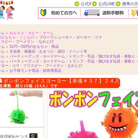
公式X
公式LINE
携帯の
ーム
おもちゃ・ホビー・ゲーム
＞
日おもちゃ・くじもの
プロペラシューター・ヨーヨー・コマ
＞
リスビー・ブーメラン ・なわとび
ーム
31円～50円のおもちゃ・商品
＞
ーム
文化祭・模擬店・おまつり・縁日・イベント等
＞
ーム
パーティーグッズ・カードゲーム・トランプ・手品・飛び出す玩具・巻取り
＞
ーム
パーティーグッズ・カードゲーム・トランプ・手品・飛び出す玩具・巻取り
＞
ーヨー・コマ・フリスビー・ブーメラン・なわとび
ーム
お子様ランチ景品・頒布用景品
＞
ポンポンフェイスヨーヨー【単価￥３７】２４入
在庫数 残り10箱（24入）です