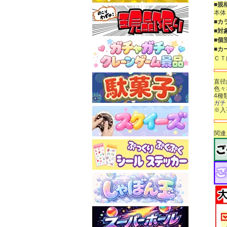
■規
本体
■カ
■対
■個
■カ
Ｃ
直径
色々
4種
ガチ
※入
関連