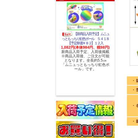
【新商品入荷予定】ムニュ
っともっちり虹色ボール ５４１８
【予定単価￥８２】１２入
1,082円(本体984円、税98円)
新商品入荷予定、入荷後掲載
※商品入荷後、ご注文が可能
となります。全長約5.5㎝
「ムニュっともっちり虹色ボ
ール」です。
・ 
・ 
・ 
・ 