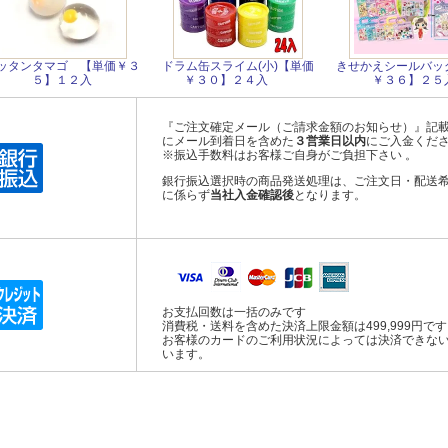
ッタンタマゴ 【単価￥３
ドラム缶スライム(小)【単価
きせかえシールバッ
５】１２入
￥３０】２４入
￥３６】２５
『ご注文確定メール（ご請求金額のお知らせ）』記
にメール到着日を含めた
３営業日以内
にご入金くだ
※振込手数料はお客様ご自身がご負担下さい 。
銀行振込選択時の商品発送処理は、ご注文日・配送
に係らず
当社入金確認後
となります。
お支払回数は一括のみです
消費税・送料を含めた決済上限金額は499,999円で
お客様のカードのご利用状況によっては決済できな
います。