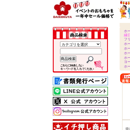
ホ
縁
フ
ホ
ホ
ホ
ホ
ヨ
ホ
速報