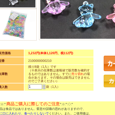
販売価格
1,232円(本体1,120円、税112円)
型番
2100000000210
残り8袋（1入）です
（※表示の在庫数は速報値で販売数を確約す
在庫数
るものではありません。すでに
売り切れ
の場
合があります。その場合は販売はできません
のでご了承ください）
袋（1入）
購入数
商品ご購入に際してのご注意
:☆:*:
*:☆:*:◇:*
品は食品ではありません。窒息や誤嚥の恐れがありますので、
に口に入れたり、食べたりしないで
ください。また、ご使用後は、