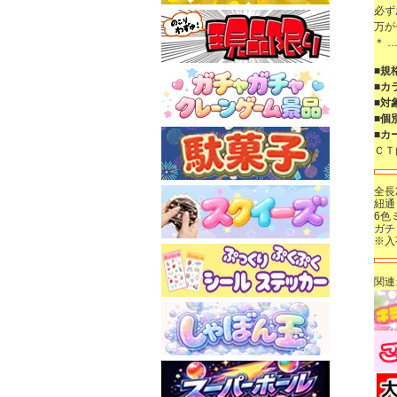
必ず
万が
＊ …
■規
■カ
■対
■個
■カ
ＣＴ
全長
紐通
6色
ガチ
※入
関連