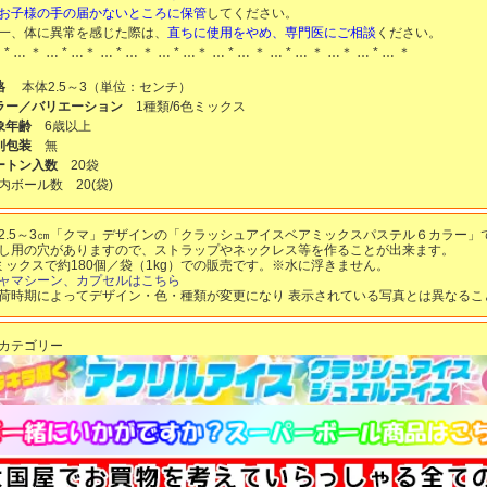
お子様の手の届かないところに保管
してください。
一、体に異常を感じた際は、
直ちに使用をやめ、専門医にご相談
ください。
 * … ＊ … * …＊ … * … ＊ … * …＊ … * … ＊ … * … ＊ …＊ … * … ＊
格
本体2.5～3（単位：センチ）
ラー／バリエーション
1種類/6色ミックス
象年齢
6歳以上
別包装
無
ートン入数
20袋
内ボール数
20
(袋)
2.5～3㎝「クマ」デザインの「クラッシュアイスベアミックスパステル６カラー」
し用の穴がありますので、ストラップやネックレス等を作ることが出来ます。
ミックスで約180個／袋（1kg）での販売です。※水に浮きません。
ャマシーン、カプセルはこちら
荷時期によってデザイン・色・種類が変更になり 表示されている写真とは異なるこ
カテゴリー