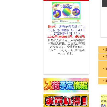
【新商品入荷予定】ムニュ
っともっちり虹色ボール ５４１８
【予定単価￥８２】１２入
1,082円(本体984円、税98円)
新商品入荷予定、入荷後掲載
※商品入荷後、ご注文が可能
となります。全長約5.5㎝
・ 
「ムニュっともっちり虹色ボ
ール」です。
・ 
・ 
・ 
*◇:*
本商
絶対