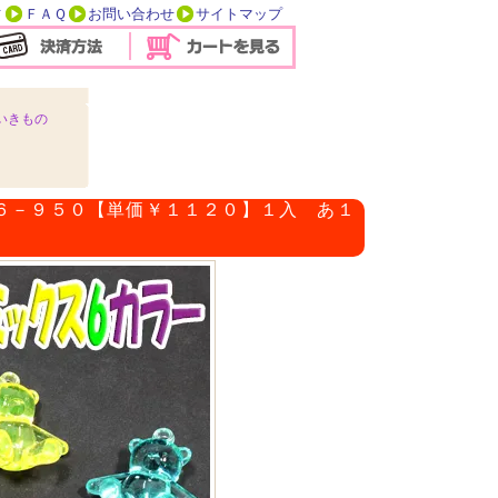
方
ＦＡＱ
お問い合わせ
サイトマップ
いきもの
６－９５０【単価￥１１２０】１入 あ１