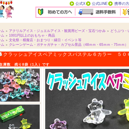
公式X
公式LINE
携帯の
ーム
アクリルアイス・ジュエルアイス・観賞用ビーズ・宝石つかみ
どうぶつ・
＞
＞
ーム
1001円以上のおもちゃ・商品
＞
ーム
文化祭・模擬店・おまつり・縁日・イベント等
＞
ーム
クレーンゲーム・ガチャガチャ・カプセル景品（48ｍｍ・65ｍｍ・75ｍｍ）
＞
クラッシュアイスベアミックスパステル６カラー ５０
在庫数 残り8袋（1入）です