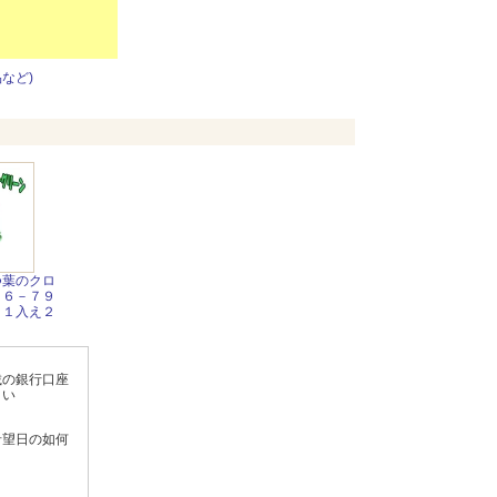
など)
つ葉のクロ
０６－７９
】１入え２
載の銀行口座
さい
希望日の如何