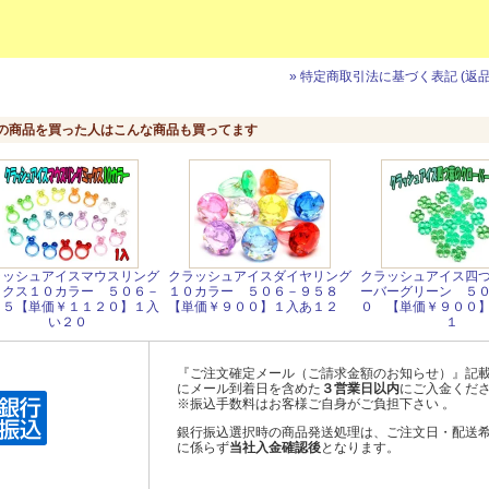
» 特定商取引法に基づく表記 (返品
の商品を買った人はこんな商品も買ってます
ラッシュアイスマウスリング
クラッシュアイスダイヤリング
クラッシュアイス四
ックス１０カラー ５０６－
１０カラー ５０６－９５８
ーバーグリーン ５
８５【単価￥１１２０】１入
【単価￥９００】１入あ１２
０ 【単価￥９００
い２０
１
『ご注文確定メール（ご請求金額のお知らせ）』記
にメール到着日を含めた
３営業日以内
にご入金くだ
※振込手数料はお客様ご自身がご負担下さい 。
銀行振込選択時の商品発送処理は、ご注文日・配送
に係らず
当社入金確認後
となります。