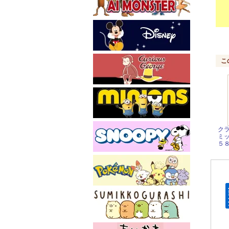
こ
ク
ミ
５