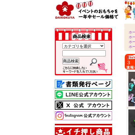
ホ
ホ
ホ
ホ
３
速報