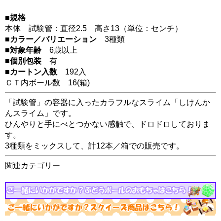
■規格
本体 試験管：直径2.5 高さ13（単位：センチ）
■カラー／バリエーション
3種類
■対象年齢
6歳以上
■個別包装
有
■カートン入数
192入
ＣＴ内ボール数
16
(箱)
「試験管」の容器に入ったカラフルなスライム「しけんか
んスライム」です。
ひんやりと手にべとつかない感触で、ドロドロしておりま
す。
3種類をミックスして、計12本／箱での販売です。
関連カテゴリー