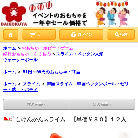
カート
ログイン
検索
ホーム
＞
おもちゃ・ホビー・ゲーム
縁日おもちゃ・くじもの
＞
スライム・ペッタン人形
ウォーターボール
ホーム
＞
51円～99円のおもちゃ・商品
ホーム
＞
スライム
＞
韓国スライム・韓国ペッタンボール・ゼリ
ー・粘土・パティ
前の商品へ
次の商品へ
しけんかんスライム 【単価￥８０】１２入