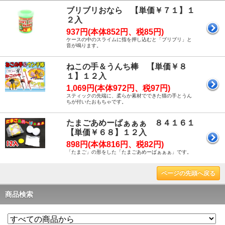
ブリブリおなら 【単価￥７１】１
２入
937円(本体852円、税85円)
ケースの中のスライムに指を押し込むと「ブリブリ」と
音が鳴ります。
ねこの手＆うんち棒 【単価￥８
１】１２入
1,069円(本体972円、税97円)
スティックの先端に、柔らか素材でできた猫の手とうん
ちが付いたおもちゃです。
たまごあめーばぁぁぁ ８４１６１
【単価￥６８】１２入
898円(本体816円、税82円)
「たまご」の形をした「たまごあめーばぁぁぁ」です。
ページの先頭へ戻る
商品検索