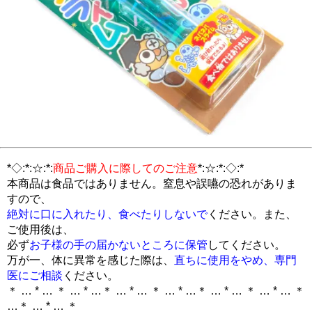
*◇:*:☆:*:
商品ご購入に際してのご注意
*:☆:*:◇:*
本商品は食品ではありません。窒息や誤嚥の恐れがありま
すので、
絶対に口に入れたり、食べたりしないで
ください。また、
ご使用後は、
必ず
お子様の手の届かないところに保管
してください。
万が一、体に異常を感じた際は、
直ちに使用をやめ、専門
医にご相談
ください。
＊ … * … ＊ … * …＊ … * … ＊ … * …＊ … * … ＊ … * … ＊
…＊ … * … ＊