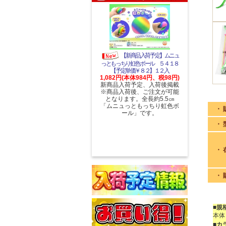
【新商品入荷予定】ムニュ
っともっちり虹色ボール ５４１８
【予定単価￥８２】１２入
1,082円(本体984円、税98円)
新商品入荷予定、入荷後掲載
※商品入荷後、ご注文が可能
となります。全長約5.5㎝
「ムニュっともっちり虹色ボ
・ 
ール」です。
・ 
・ 
・ 
■規
本体
■カ