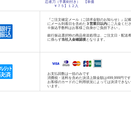
忍者刀（手裏剣付き） 【単価
￥７５】１２入
『ご注文確定メール（ご請求金額のお知らせ）』記
にメール到着日を含めた
３営業日以内
にご入金くだ
※振込手数料はお客様ご自身がご負担下さい 。
銀行振込選択時の商品発送処理は、ご注文日・配送
に係らず
当社入金確認後
となります。
お支払回数は一括のみです
消費税・送料を含めた決済上限金額は499,999円で
お客様のカードのご利用状況によっては決済できな
います。