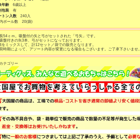
象年齢
6歳以上
別包装
有
ートン入数
240入
Ｔ内ボール数
20
(袋)
長54ｃｍ。吸盤付の矢と弓がセットされた「弓矢」です。
吸盤付きの矢3本、弓がセットになっております。
類をミックスして、計12セット／袋での販売となります。
荷時期によって、アソート内容が変更になる場合もございます。ご了承下さいませ
カテゴリー