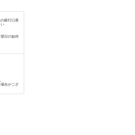
載の銀行口座
さい
希望日の如何
す。
い場合がござ