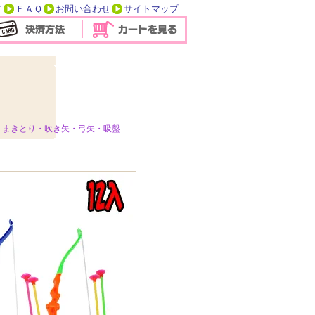
方
ＦＡＱ
お問い合わせ
サイトマップ
・まきとり・吹き矢・弓矢・吸盤