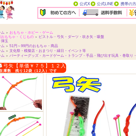
公式X
公式LINE
携帯の
ーム
おもちゃ・ホビー・ゲーム
＞
日おもちゃ・くじもの
ピストル・弓矢・ダーツ・吹き矢・吸盤
＞
Ｂ弾玉
ーム
51円～99円のおもちゃ・商品
＞
ーム
文化祭・模擬店・おまつり・縁日・イベント等
＞
ーム
パーティーグッズ・カードゲーム・トランプ・手品・飛び出す玩具・巻取り
＞
弓矢【単価￥７５】１２入
在庫数 残り12袋（12入）です