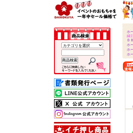
ホ
縁
Ｂ
ホ
ホ
ホ
速報