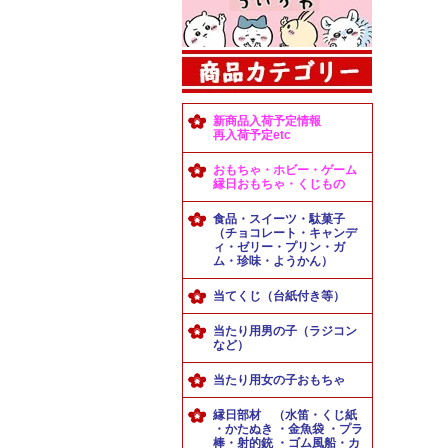
新商品入荷予定情報
再入荷予定etc
おもちゃ・ホビー・ゲーム
縁日おもちゃ・くじもの
食品・スイーツ・駄菓子
（チョコレート・キャンデ
ィ・ゼリー・プリン・ガ
ム・珍味・ようかん）
当てくじ（台紙付き等）
当たり用男の子（ラジコン
など）
当たり用女の子おもちゃ
縁日部材 （水笛・くじ紙
・かたぬき ・金魚袋 ・プラ
棒・射的銃 ・ゴム風船・カ