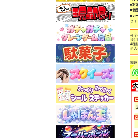
■対
■個
■カ
Ｃ
弓全
袋に
4種
※入
関連