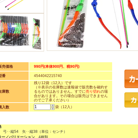
販売価格
990円(本体900円、税90円)
型番
4544042215740
残り12袋（12入）です
（※表示の在庫数は速報値で販売数を確約す
在庫数
るものではありません。すでに
売り切れ
の場
合があります。その場合は販売はできません
のでご了承ください）
袋（12入）
購入数
格
 弓･･縦54 矢･･縦38（単位：センチ）
ラー／バリエーション
4種類