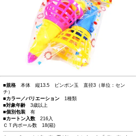
■規格
本体 縦13.5 ピンポン玉 直径3（単位：セン
チ）
■カラー／バリエーション
1種類
■対象年齢
3歳以上
■個別包装
有
■カートン入数
216入
ＣＴ内ボール数
18
(箱)