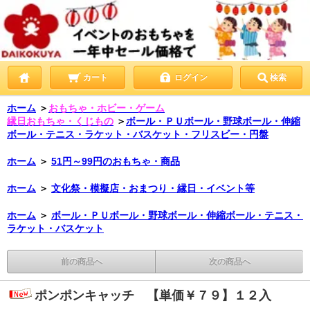
カート
ログイン
検索
ホーム
＞
おもちゃ・ホビー・ゲーム
縁日おもちゃ・くじもの
＞
ボール・ＰＵボール・野球ボール・伸縮
ボール・テニス・ラケット・バスケット・フリスビー・円盤
ホーム
＞
51円～99円のおもちゃ・商品
ホーム
＞
文化祭・模擬店・おまつり・縁日・イベント等
ホーム
＞
ボール・ＰＵボール・野球ボール・伸縮ボール・テニス・
ラケット・バスケット
前の商品へ
次の商品へ
ポンポンキャッチ 【単価￥７９】１２入