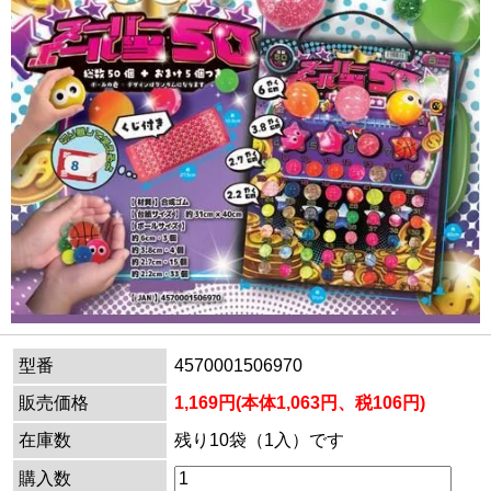
型番
4570001506970
販売価格
1,169円(本体1,063円、税106円)
在庫数
残り10袋（1入）です
購入数