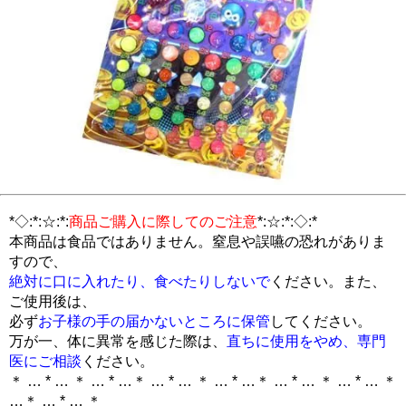
*◇:*:☆:*:
商品ご購入に際してのご注意
*:☆:*:◇:*
本商品は食品ではありません。窒息や誤嚥の恐れがありま
すので、
絶対に口に入れたり、食べたりしないで
ください。また、
ご使用後は、
必ず
お子様の手の届かないところに保管
してください。
万が一、体に異常を感じた際は、
直ちに使用をやめ、専門
医にご相談
ください。
＊ … * … ＊ … * …＊ … * … ＊ … * …＊ … * … ＊ … * … ＊
…＊ … * … ＊