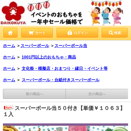
カート
ログイン
検索
ホーム
＞
スーパーボール
＞
スーパーボール当
ホーム
＞
1001円以上のおもちゃ・商品
ホーム
＞
文化祭・模擬店・おまつり・縁日・イベント等
ホーム
＞
スーパーボール・台紙付きスーパーボール
前の商品へ
次の商品へ
スーパーボール当５０付き【単価￥１０６３】
１入