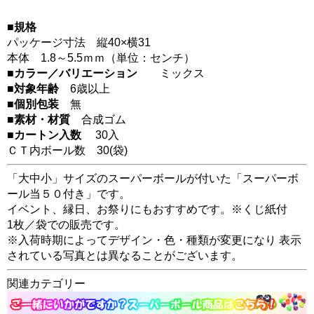
■規格
パッケージ寸法 縦40×横31
本体 1.8～5.5ｍｍ（単位：センチ）
■カラー／バリエーション
ミックス
■対象年齢
6歳以上
■個別包装
無
■素材・材質
合成ゴム
■カートン入数
30入
ＣＴ内ボール数
30
(袋)
「大中小」サイズのスーパーボールが付いた「スーパーボ
ール当５０付き」です。
イベント、縁日、お祭りにもおすすめです。※くじ紙付
1枚／袋での販売です。
※入荷時期によってデザイン・色・種類が変更になり 表示
されている写真とは異なることがございます。
関連カテゴリー