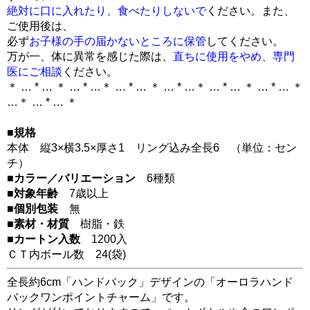
絶対に口に入れたり、食べたりしないで
ください。また、
ご使用後は、
必ず
お子様の手の届かないところに保管
してください。
万が一、体に異常を感じた際は、
直ちに使用をやめ、専門
医にご相談
ください。
＊ … * … ＊ … * …＊ … * … ＊ … * …＊ … * … ＊ … * … ＊
…＊ … * … ＊
■規格
本体 縦3×横3.5×厚さ1 リング込み全長6 （単位：セン
チ）
■カラー／バリエーション
6種類
■対象年齢
7歳以上
■個別包装
無
■素材・材質
樹脂・鉄
■カートン入数
1200入
ＣＴ内ボール数
24
(袋)
全長約6cm「ハンドバック」デザインの「オーロラハンド
バックワンポイントチャーム」です。