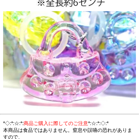
*◇:*:☆:*:
商品ご購入に際してのご注意
*:☆:*:◇:*
本商品は食品ではありません。窒息や誤嚥の恐れがありま
すので、