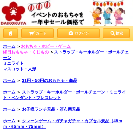
カート
ログイン
検索
ホーム
＞
おもちゃ・ホビー・ゲーム
縁日おもちゃ・くじもの
＞
ストラップ・キーホルダー・ボールチェ
ーン
ミニライト
マスコット・人形
ホーム
＞
31円～50円のおもちゃ・商品
ホーム
＞
ストラップ・キーホルダー・ボールチェーン・ミニライ
ト・ペンダント・ブレスレット
ホーム
＞
お子様ランチ景品・頒布用景品
ホーム
＞
クレーンゲーム・ガチャガチャ・カプセル景品（48ｍ
ｍ・65ｍｍ・75ｍｍ）