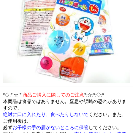
*◇:*:☆:*:
商品ご購入に際してのご注意
*:☆:*:◇:*
本商品は食品ではありません。窒息や誤嚥の恐れがありま
すので、
絶対に口に入れたり、食べたりしないで
ください。また、
ご使用後は、
必ず
お子様の手の届かないところに保管
してください。