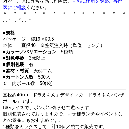
万が一、体に異常を感じた際は、
直ちに使用をやめ、専門
医にご相談
ください。
＊ … * … ＊ … * …＊ … * … ＊ … * …＊ … * … ＊ … * … ＊
…＊ … * … ＊
■規格
パッケージ 縦19×横9.5
本体 直径40 ※空気注入時（単位：センチ）
■カラー／バリエーション
5種類
■対象年齢
3歳以上
■個別包装
有
■素材・材質
天然ゴム
■カートン入数
500入
ＣＴ内ボール数
50
(袋)
直径約40cm「ドラえもん」デザインの「ドラえもんパンチ
ボール」です。
BIGサイズで、ポンポン弾ませて遊べます。
個別包装されておりますので、お子様ランチやイベントな
どの景品にもおすすめです。
5種類をミックスして、計10個／袋での販売です。