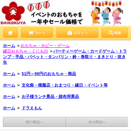
カート
ログイン
検索
ホーム
＞
おもちゃ・ホビー・ゲーム
縁日おもちゃ・くじもの
＞
パーティーゲーム・カードゲーム・トラ
ンプ・手品・パペット・タンバリン・鈴・巻取り・まきとり・吹き
矢
ホーム
＞
51円～99円のおもちゃ・商品
ホーム
＞
文化祭・模擬店・おまつり・縁日・イベント等
ホーム
＞
お子様ランチ景品・頒布用景品
ホーム
＞
ドラえもん
前の商品へ
次の商品へ