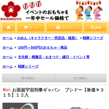
カート
ログイン
検索
ホーム
＞
おめん（キャラクター・民芸品・狐面）
＞
戦隊シリーズ
ホーム
＞
100円～500円のおもちゃ・商品
ホーム
＞
文化祭・模擬店・おまつり・縁日・イベント等
ホーム
＞
戦隊シリーズ
前の商品へ
次の商品へ
お面超宇宙刑事ギャバン ブシドー【単価￥３
１５】１２入