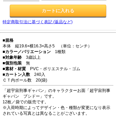
特定商取引法に基づく表記 (返品など)
■規格
本体 縦19.6×横16.3×高さ5 （単位：センチ）
■カラー／バリエーション
1種類
■対象年齢
3歳以上
■個別包装
無
■素材・材質
PVC・ポリエステル・ゴム
■カートン入数
240入
ＣＴ内ボール数
20
(袋)
「超宇宙刑事ギャバン」のキャラクターお面「超宇宙刑事
ギャバン ブシドー」です。
12枚／袋での販売です。
※入荷時期によってデザイン・色・種類が変更になり表示
されている写真とは異なることがございます。