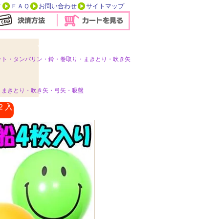
方
ＦＡＱ
お問い合わせ
サイトマップ
ット・タンバリン・鈴・巻取り・まきとり・吹き矢
・まきとり・吹き矢・弓矢・吸盤
２入