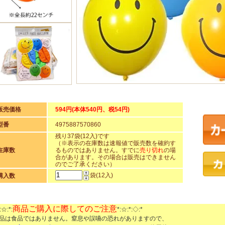
販売価格
594円(本体540円、税54円)
型番
4975887570860
残り37袋(12入)です
（※表示の在庫数は速報値で販売数を確約す
在庫数
るものではありません。すでに
売り切れ
の場
合があります。その場合は販売はできません
のでご了承ください）
袋(12入)
購入数
商品ご購入に際してのご注意
:☆:*:
*:☆:*:◇:*
品は食品ではありません。窒息や誤嚥の恐れがありますので、