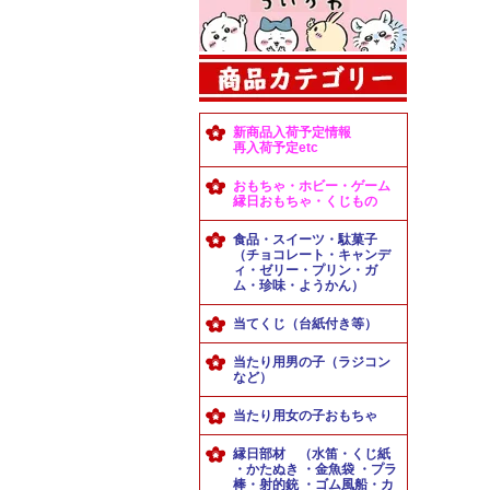
新商品入荷予定情報
再入荷予定etc
おもちゃ・ホビー・ゲーム
縁日おもちゃ・くじもの
食品・スイーツ・駄菓子
（チョコレート・キャンデ
ィ・ゼリー・プリン・ガ
ム・珍味・ようかん）
当てくじ（台紙付き等）
当たり用男の子（ラジコン
など）
当たり用女の子おもちゃ
縁日部材 （水笛・くじ紙
・かたぬき ・金魚袋 ・プラ
棒・射的銃 ・ゴム風船・カ