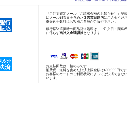
『ご注文確定メール（ご請求金額のお知らせ）』記
にメール到着日を含めた
３営業日以内
にご入金くだ
※振込手数料はお客様ご自身がご負担下さい 。
銀行振込選択時の商品発送処理は、ご注文日・配送
に係らず
当社入金確認後
となります。
お支払回数は一括のみです
消費税・送料を含めた決済上限金額は499,999円で
お客様のカードのご利用状況によっては決済できな
います。