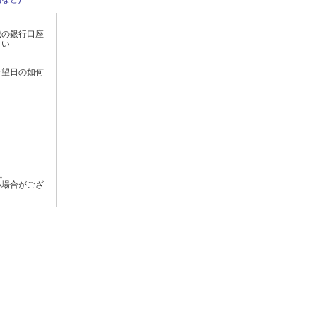
載の銀行口座
さい
希望日の如何
す。
い場合がござ