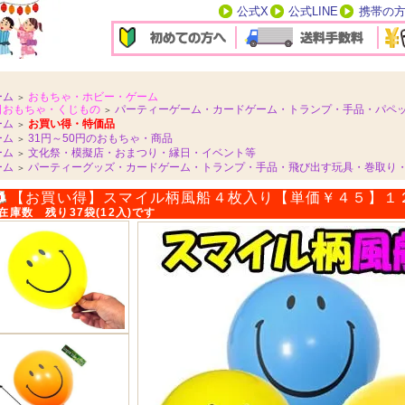
公式X
公式LINE
携帯の
ーム
おもちゃ・ホビー・ゲーム
＞
日おもちゃ・くじもの
パーティーゲーム・カードゲーム・トランプ・手品・パペ
＞
ーム
お買い得・特価品
＞
ーム
31円～50円のおもちゃ・商品
＞
ーム
文化祭・模擬店・おまつり・縁日・イベント等
＞
ーム
パーティーグッズ・カードゲーム・トランプ・手品・飛び出す玩具・巻取り
＞
【お買い得】スマイル柄風船４枚入り【単価￥４５】１
在庫数 残り37袋(12入)です