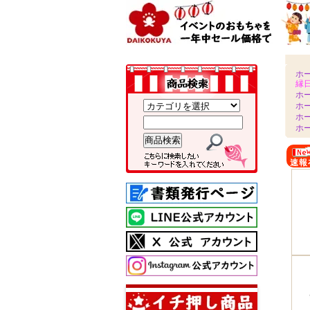
ホ
縁
ホ
ホ
ホ
ホ
速報