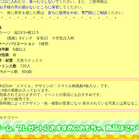
に口に入れたり、食べたりしないで
ください。また、ご使用後は、
お子様の手の届かないところに保管
してください。
一、体に異常を感じた際は、
直ちに使用をやめ、専門医にご相談
ください。
 * … ＊ … * …＊ … * … ＊ … * …＊ … * … ＊ … * … ＊ …＊ … * … ＊
格
ケージ 縦19.5×横12.5
 (風船）9インチ 全長22 ※空気注入時
ラー／バリエーション
1種類
象年齢
6歳以上
別包装
有
材・材質
天然ラテックス
ートン入数
720入
内ボール数
60
(袋)
約22cm「スマイル」デザインの「スマイル柄風船4枚入り」です。
に4色の風船が入っております。
包装されておりますので、イベントの景品にもおすすめです。
個／袋での販売です。
荷時期によってデザイン・色・種類が変更になり 表示されている写真とは異なるこ
カテゴリー