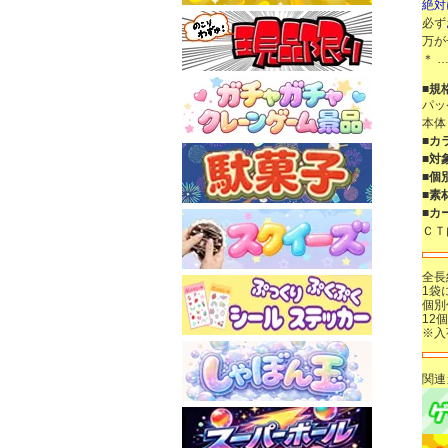
絶対
必ず
万が
＊ …
■規
パッ
本体
■カ
■対
■個
■素
■カ
ＣＴ
全長
1袋
個別
12
※入
関連