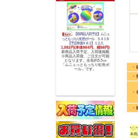
【新商品入荷予定】ムニュ
っともっちり虹色ボール ５４１８
【予定単価￥８２】１２入
1,082円(本体984円、税98円)
新商品入荷予定、入荷後掲載
※商品入荷後、ご注文が可能
となります。全長約5.5㎝
「ムニュっともっちり虹色ボ
・ 
ール」です。
・ 
・ 
・ 
*◇:*
本商