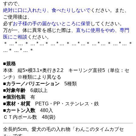
すので、
絶対に口に入れたり、食べたりしないで
ください。また、
ご使用後は、
必ず
お子様の手の届かないところに保管
してください。
万が一、体に異常を感じた際は、
直ちに使用をやめ、専門
医にご相談
ください。
＊ … * … ＊ … * …＊ … * … ＊ … * …＊ … * … ＊ … * … ＊
…＊ … * … ＊
■規格
本体 縦5×横3.1×奥行き2.2 キーリング直径5（単位：セ
ンチ）※種類により異なる
■カラー／バリエーション
5種類
■対象年齢
6歳以上
■個別包装
有
■素材・材質
PETG・PP・ステンレス・鉄
■カートン入数
480入
ＣＴ内ボール数
48
(袋)
全長約5cm。愛犬の毛の入れ物「わんこのタイムカプセ
ル」です。