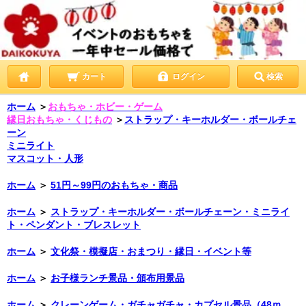
カート
ログイン
検索
ホーム
＞
おもちゃ・ホビー・ゲーム
縁日おもちゃ・くじもの
＞
ストラップ・キーホルダー・ボールチェ
ーン
ミニライト
マスコット・人形
ホーム
＞
51円～99円のおもちゃ・商品
ホーム
＞
ストラップ・キーホルダー・ボールチェーン・ミニライ
ト・ペンダント・ブレスレット
ホーム
＞
文化祭・模擬店・おまつり・縁日・イベント等
ホーム
＞
お子様ランチ景品・頒布用景品
ホーム
＞
クレーンゲーム・ガチャガチャ・カプセル景品（48ｍ