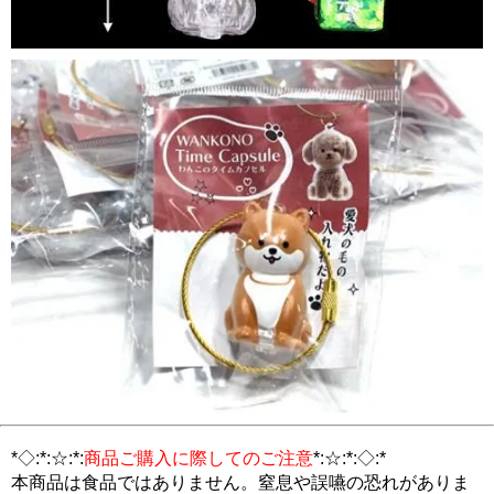
*◇:*:☆:*:
商品ご購入に際してのご注意
*:☆:*:◇:*
本商品は食品ではありません。窒息や誤嚥の恐れがありま