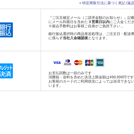
» 特定商取引法に基づく表記 (返品
『ご注文確定メール（ご請求金額のお知らせ）』記
にメール到着日を含めた
３営業日以内
にご入金くだ
※振込手数料はお客様ご自身がご負担下さい 。
銀行振込選択時の商品発送処理は、ご注文日・配送
に係らず
当社入金確認後
となります。
お支払回数は一括のみです
消費税・送料を含めた決済上限金額は499,999円で
お客様のカードのご利用状況によっては決済できな
います。