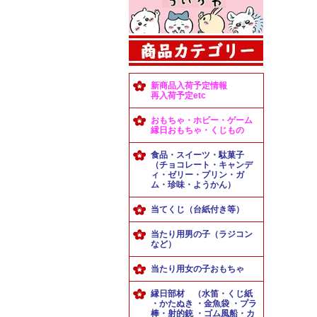
新商品入荷予定情報
再入荷予定etc
おもちゃ・ホビー・ゲーム
縁日おもちゃ・くじもの
食品・スイーツ・駄菓子
（チョコレート・キャンデ
ィ・ゼリー・プリン・ガ
ム・珍味・ようかん）
当てくじ（台紙付き等）
当たり用男の子（ラジコン
など）
当たり用女の子おもちゃ
縁日部材 （水笛・くじ紙
・かたぬき ・金魚袋 ・プラ
棒・射的銃 ・ゴム風船・カ