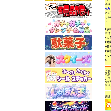
本商
絶対
必ず
万が
＊ …
■規
本体
■カ
■対
■個
■素
■カ
Ｃ
全長
毛足
ナス
6種
※入
関連