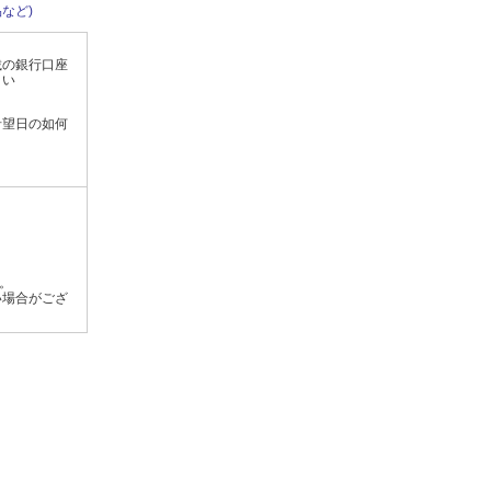
など)
載の銀行口座
さい
希望日の如何
す。
い場合がござ