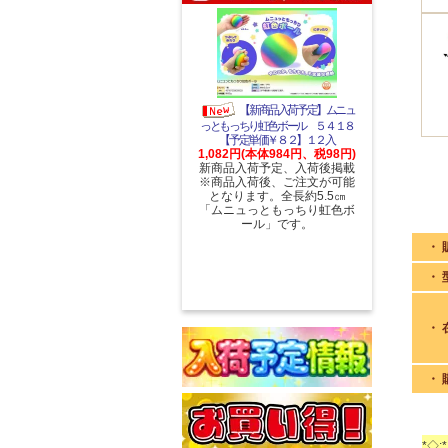
【新商品入荷予定】ムニュ
っともっちり虹色ボール ５４１８
【予定単価￥８２】１２入
1,082円(本体984円、税98円)
新商品入荷予定、入荷後掲載
※商品入荷後、ご注文が可能
となります。全長約5.5㎝
「ムニュっともっちり虹色ボ
ール」です。
・ 
・ 
・ 
・ 
*◇:*