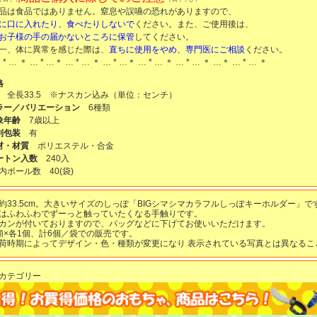
品は食品ではありません。窒息や誤嚥の恐れがありますので、
に口に入れたり、食べたりしないで
ください。また、ご使用後は、
お子様の手の届かないところに保管
してください。
一、体に異常を感じた際は、
直ちに使用をやめ、専門医にご相談
ください。
 * … ＊ … * …＊ … * … ＊ … * …＊ … * … ＊ … * … ＊ …＊ … * … ＊
格
 全長33.5 ※ナスカン込み（単位：センチ）
ラー／バリエーション
6種類
象年齢
7歳以上
別包装
有
材・材質
ポリエステル・合金
ートン入数
240入
Ｔ内ボール数
40
(袋)
約33.5cm。大きいサイズのしっぽ「BIGシマシマカラフルしっぽキーホルダー」で
はふわふわでずーっと触っていたくなる手触りです。
カンが付いておりますので、バッグなどに下げてお使いいただけます。
類×各1個、計6個／袋での販売です。
荷時期によってデザイン・色・種類が変更になり 表示されている写真とは異なるこ
カテゴリー