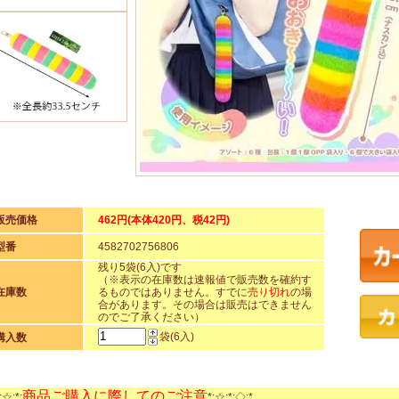
販売価格
462円(本体420円、税42円)
型番
4582702756806
残り5袋(6入)です
（※表示の在庫数は速報値で販売数を確約す
在庫数
るものではありません。すでに
売り切れ
の場
合があります。その場合は販売はできません
のでご了承ください）
袋(6入)
購入数
商品ご購入に際してのご注意
:☆:*:
*:☆:*:◇:*