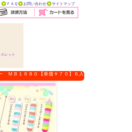
方
ＦＡＱ
お問い合わせ
サイトマップ
レスレット
ー ＭＢ１６８０【単価￥７０】６入