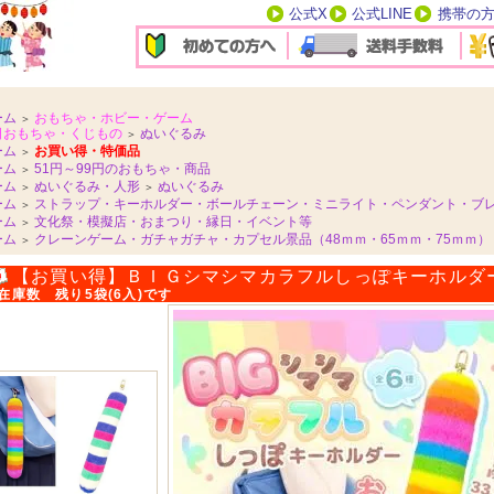
公式X
公式LINE
携帯の
ーム
おもちゃ・ホビー・ゲーム
＞
日おもちゃ・くじもの
ぬいぐるみ
＞
ーム
お買い得・特価品
＞
ーム
51円～99円のおもちゃ・商品
＞
ーム
ぬいぐるみ・人形
ぬいぐるみ
＞
＞
ーム
ストラップ・キーホルダー・ボールチェーン・ミニライト・ペンダント・ブ
＞
ーム
文化祭・模擬店・おまつり・縁日・イベント等
＞
ーム
クレーンゲーム・ガチャガチャ・カプセル景品（48ｍｍ・65ｍｍ・75ｍｍ）
＞
【お買い得】ＢＩＧシマシマカラフルしっぽキーホルダ
在庫数 残り5袋(6入)です