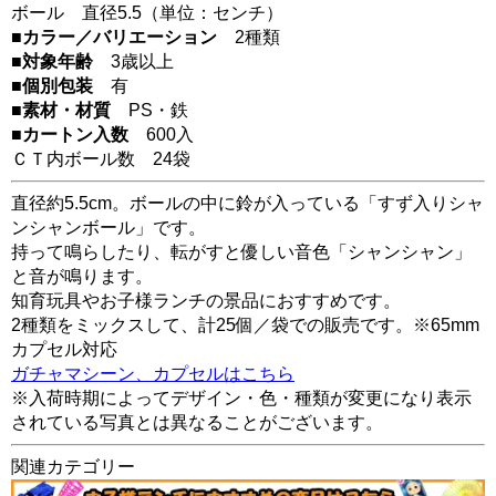
ボール 直径5.5（単位：センチ）
■カラー／バリエーション
2種類
■対象年齢
3歳以上
■個別包装
有
■素材・材質
PS・鉄
■カートン入数
600入
ＣＴ内ボール数
24
袋
直径約5.5cm。ボールの中に鈴が入っている「すず入りシャ
ンシャンボール」です。
持って鳴らしたり、転がすと優しい音色「シャンシャン」
と音が鳴ります。
知育玩具やお子様ランチの景品におすすめです。
2種類をミックスして、計25個／袋での販売です。※65mm
カプセル対応
ガチャマシーン、カプセルはこちら
※入荷時期によってデザイン・色・種類が変更になり表示
されている写真とは異なることがございます。
関連カテゴリー