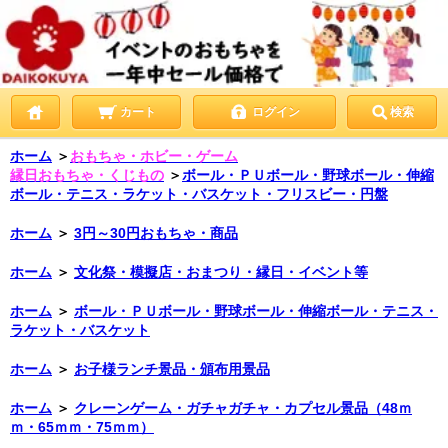
カート
ログイン
検索
ホーム
＞
おもちゃ・ホビー・ゲーム
縁日おもちゃ・くじもの
＞
ボール・ＰＵボール・野球ボール・伸縮
ボール・テニス・ラケット・バスケット・フリスビー・円盤
ホーム
＞
3円～30円おもちゃ・商品
ホーム
＞
文化祭・模擬店・おまつり・縁日・イベント等
ホーム
＞
ボール・ＰＵボール・野球ボール・伸縮ボール・テニス・
ラケット・バスケット
ホーム
＞
お子様ランチ景品・頒布用景品
ホーム
＞
クレーンゲーム・ガチャガチャ・カプセル景品（48ｍ
ｍ・65ｍｍ・75ｍｍ）