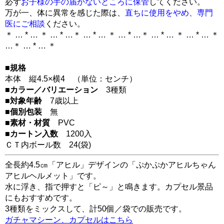
必ず
お子様の手の届かないところに保管
してください。
万が一、体に異常を感じた際は、
直ちに使用をやめ、専門
医にご相談
ください。
＊ … * … ＊ … * …＊ … * … ＊ … * …＊ … * … ＊ … * … ＊
…＊ … * … ＊
■規格
本体 縦4.5×横4 （単位：センチ）
■カラー／バリエーション
3種類
■対象年齢
7歳以上
■個別包装
無
■素材・材質
PVC
■カートン入数
1200入
ＣＴ内ボール数
24
(袋)
全長約4.5㎝「アヒル」デザインの「ぷかぷかアヒルちゃん
アヒルヘルメット」です。
水に浮き、指で押すと「ピ～」と鳴きます。カプセル景品
にもおすすめです。
3種類をミックスして、計50個／袋での販売です。
ガチャマシーン、カプセルはこちら