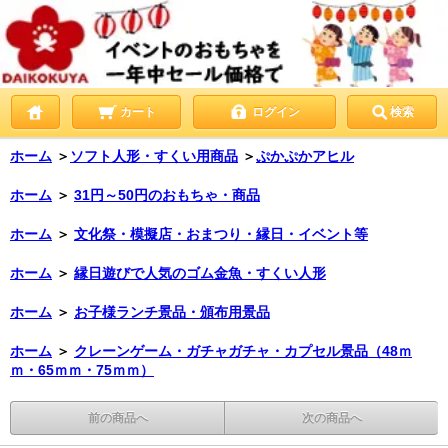
カート
ログイン
検索
ホーム
＞
ソフト人形・すくい用商品
＞
ぷかぷかアヒル
ホーム
＞
31円～50円のおもちゃ・商品
ホーム
＞
文化祭・模擬店・おまつり・縁日・イベント等
ホーム
＞
縁日遊びで人気のゴム金魚・すくい人形
ホーム
＞
お子様ランチ景品・頒布用景品
ホーム
＞
クレーンゲーム・ガチャガチャ・カプセル景品（48ｍ
ｍ・65ｍｍ・75ｍｍ）
前の商品へ
次の商品へ