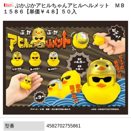
ぷかぷかアヒルちゃんアヒルヘルメット ＭＢ
１５８６【単価￥４８】５０入
型番
4582702755861