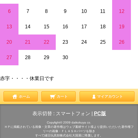
6
7
8
9
10
11
12
13
14
15
16
17
18
19
20
21
22
23
24
25
26
27
28
29
30
赤字・・・・休業日です
ホーム
カート
マイアカウント
表示切替 :
スマートフォン
|
PC版
Copylight© 2009 daikokuya co.
ＨＰに掲載されている画像・文章の著作権はウェブ素材サイト様より提供いただいた著作権フ
リーの画像・ＦＬＡＳＨパーツを除き
すべて縁日玩具卸株式会社大国屋に帰属します。