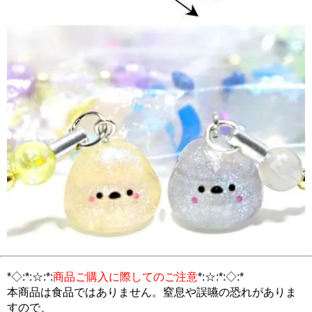
*◇:*:☆:*:
商品ご購入に際してのご注意
*:☆:*:◇:*
本商品は食品ではありません。窒息や誤嚥の恐れがありま
すので、