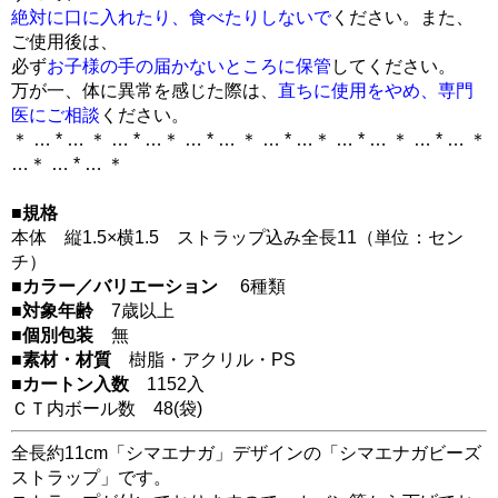
絶対に口に入れたり、食べたりしないで
ください。また、
ご使用後は、
必ず
お子様の手の届かないところに保管
してください。
万が一、体に異常を感じた際は、
直ちに使用をやめ、専門
医にご相談
ください。
＊ … * … ＊ … * …＊ … * … ＊ … * …＊ … * … ＊ … * … ＊
…＊ … * … ＊
■規格
本体 縦1.5×横1.5 ストラップ込み全長11（単位：セン
チ）
■カラー／バリエーション
6種類
■対象年齢
7歳以上
■個別包装
無
■素材・材質
樹脂・アクリル・PS
■カートン入数
1152入
ＣＴ内ボール数
48
(袋)
全長約11cm「シマエナガ」デザインの「シマエナガビーズ
ストラップ」です。