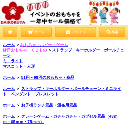
カート
ログイン
検索
ホーム
＞
おもちゃ・ホビー・ゲーム
縁日おもちゃ・くじもの
＞
ストラップ・キーホルダー・ボールチェ
ーン
ミニライト
マスコット・人形
ホーム
＞
51円～99円のおもちゃ・商品
ホーム
＞
ストラップ・キーホルダー・ボールチェーン・ミニライ
ト・ペンダント・ブレスレット
ホーム
＞
お子様ランチ景品・頒布用景品
ホーム
＞
クレーンゲーム・ガチャガチャ・カプセル景品（48ｍ
ｍ・65ｍｍ・75ｍｍ）