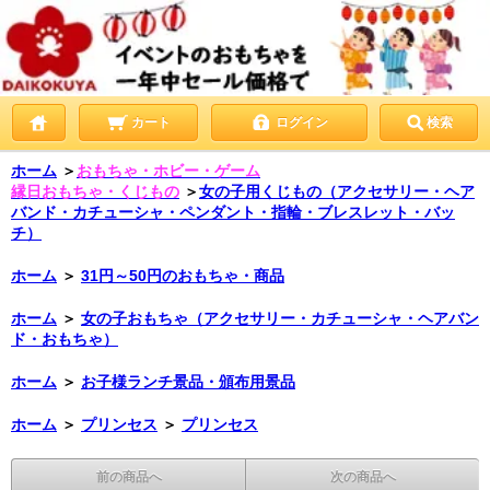
カート
ログイン
検索
ホーム
＞
おもちゃ・ホビー・ゲーム
縁日おもちゃ・くじもの
＞
女の子用くじもの（アクセサリー・ヘア
バンド・カチューシャ・ペンダント・指輪・ブレスレット・バッ
チ）
ホーム
＞
31円～50円のおもちゃ・商品
ホーム
＞
女の子おもちゃ（アクセサリー・カチューシャ・ヘアバン
ド・おもちゃ）
ホーム
＞
お子様ランチ景品・頒布用景品
ホーム
＞
プリンセス
＞
プリンセス
前の商品へ
次の商品へ