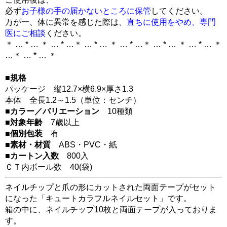
必ず
お子様の手の届かないところに保管
してください。
万が一、体に異常を感じた際は、
直ちに使用をやめ、専門
医にご相談
ください。
＊ … * … ＊ … * …＊ … * … ＊ … * …＊ … * … ＊ … * … ＊
…＊ … * … ＊
■規格
パッケージ 縦12.7×横6.9×厚さ1.3
本体 全長1.2～1.5（単位：センチ）
■カラー／バリエーション
10種類
■対象年齢
7歳以上
■個別包装
有
■素材・材質
ABS・PVC・紙
■カートン入数
800入
ＣＴ内ボール数
40
(袋)
ネイルチップと爪の形にカットされた両面テープがセット
になった「キュートカラフルネイルセット」です。
箱の中に、ネイルチップ10枚と両面テープが入っておりま
す。